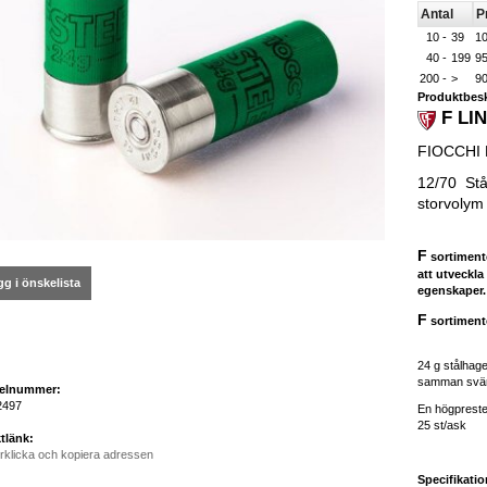
Antal
Pr
10 -
39
10
40 -
199
95
200 -
>
90
Produktbesk
F LI
FIOCCHI 
12/70 Stål
storvolym
F
sortimente
att utveckla
g i önskelista
egenskaper
F
sortimente
24 g stålhag
samman svärm
kelnummer:
2497
En högpreste
25 st/ask
tlänk:
rklicka och kopiera adressen
Specifikatio