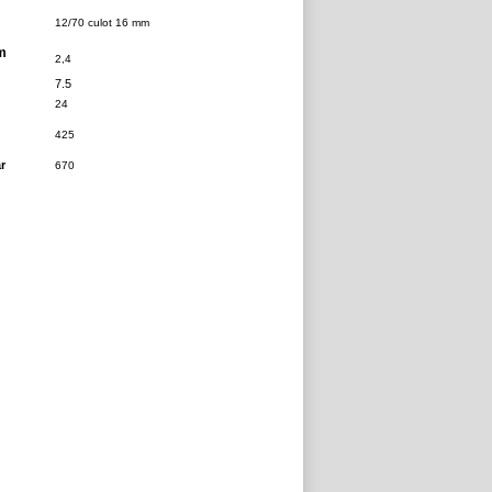
12/70 culot 16 mm
m
2,4
7.5
24
425
r
670