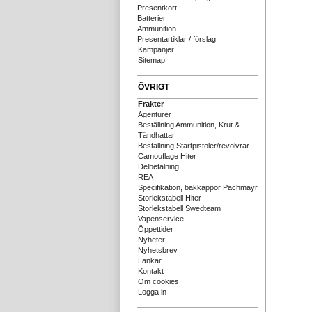
Presentkort
Batterier
Ammunition
Presentartiklar / förslag
Kampanjer
Sitemap
ÖVRIGT
Frakter
Agenturer
Beställning Ammunition, Krut &
Tändhattar
Beställning Startpistoler/revolvrar
Camouflage Hiter
Delbetalning
REA
Specifikation, bakkappor Pachmayr
Storlekstabell Hiter
Storlekstabell Swedteam
Vapenservice
Öppettider
Nyheter
Nyhetsbrev
Länkar
Kontakt
Om cookies
Logga in