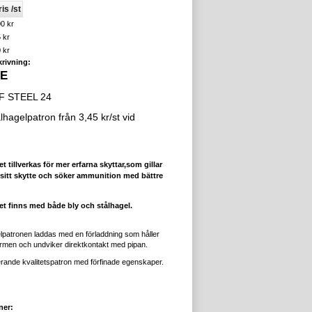
is /st
0 kr
 kr
 kr
rivning:
NE
F STEEL 24
hagelpatron från 3,45 kr/st vid
t tillverkas för mer erfarna skyttar,
som gillar
 sitt skytte
och söker ammunition med bättre
.
t finns med både bly och stålhagel.
elpatronen laddas med en förladdning som håller
en och undviker direktkontakt med pipan.
rande kvalitetspatron med förfinade egenskaper.
ner: