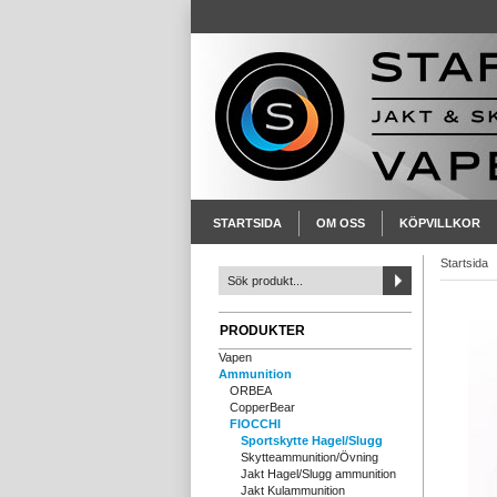
STARTSIDA
OM OSS
KÖPVILLKOR
Startsida
PRODUKTER
Vapen
Ammunition
ORBEA
CopperBear
FIOCCHI
Sportskytte Hagel/Slugg
Skytteammunition/Övning
Jakt Hagel/Slugg ammunition
Jakt Kulammunition