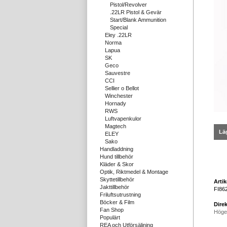
Pistol/Revolver
.22LR Pistol & Gevär
Start/Blank Ammunition
Special
Eley .22LR
Norma
Lapua
SK
Geco
Sauvestre
CCI
Sellier o Bellot
Winchester
Hornady
RWS
Luftvapenkulor
Magtech
Läg
ELEY
Sako
Handladdning
Hund tillbehör
Kläder & Skor
Optik, Riktmedel & Montage
Skyttetillbehör
Arti
Jakttillbehör
FI86
Friluftsutrustning
Böcker & Film
Direk
Fan Shop
Höge
Populärt
REA och Utförsäljning