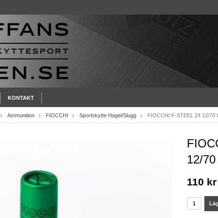
KONTAKT
Ammunition
FIOCCHI
Sportskytte Hagel/Slugg
FIOCCHI F-STEEL 24 12/70 
FIOC
12/70
110 kr
Läg