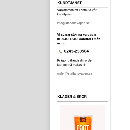
KUNDTJÄNST
Välkommen att kontakta vår
kundtjänst.
info@staffansvapen.se
Vi svarar säkrast vardagar
kl 09.00-12.00, därefter i mån
av tid
0243-230504
Frågor gällande din order
kan också mailas till
order@staffansvapen.se
KLÄDER & SKOR