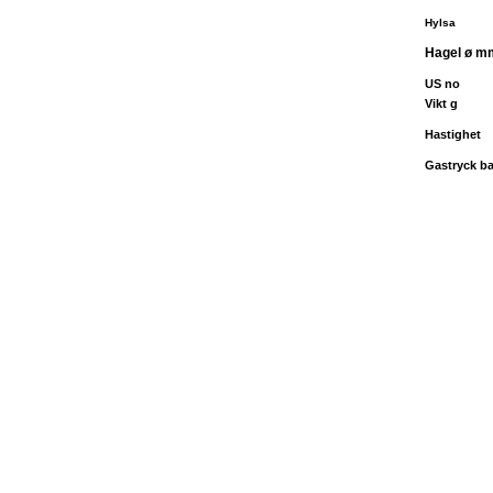
Hylsa
Hagel ø m
US no
Vikt g
Hastighet
Gastryck ba