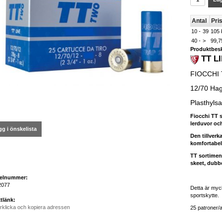
Antal
Pris
10 -
39
105 
40 -
>
99,7
Produktbesk
TT L
FIOCCHI 
12/70 Ha
Plasthylsa
Fiocchi TT 
lerduvor och
g i önskelista
Den tillverk
komfortabelt
TT sortiment
skeet, dubb
kelnummer:
2077
Detta är myc
sportskytte.
tlänk:
rklicka och kopiera adressen
25 patroner/