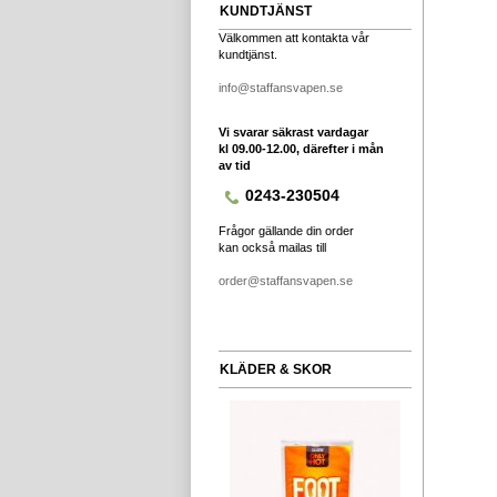
KUNDTJÄNST
Välkommen att kontakta vår
kundtjänst.
info@staffansvapen.se
Vi svarar säkrast vardagar
kl 09.00-12.00, därefter i mån
av tid
0243-230504
Frågor gällande din order
kan också mailas till
order@staffansvapen.se
KLÄDER & SKOR