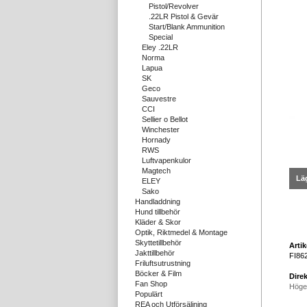
Pistol/Revolver
.22LR Pistol & Gevär
Start/Blank Ammunition
Special
Eley .22LR
Norma
Lapua
SK
Geco
Sauvestre
CCI
Sellier o Bellot
Winchester
Hornady
RWS
Luftvapenkulor
Magtech
Läg
ELEY
Sako
Handladdning
Hund tillbehör
Kläder & Skor
Optik, Riktmedel & Montage
Skyttetillbehör
Arti
Jakttillbehör
FI86
Friluftsutrustning
Böcker & Film
Direk
Fan Shop
Höge
Populärt
REA och Utförsäljning