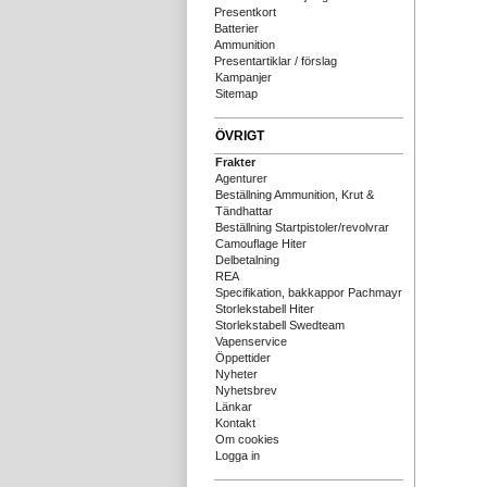
Presentkort
Batterier
Ammunition
Presentartiklar / förslag
Kampanjer
Sitemap
ÖVRIGT
Frakter
Agenturer
Beställning Ammunition, Krut &
Tändhattar
Beställning Startpistoler/revolvrar
Camouflage Hiter
Delbetalning
REA
Specifikation, bakkappor Pachmayr
Storlekstabell Hiter
Storlekstabell Swedteam
Vapenservice
Öppettider
Nyheter
Nyhetsbrev
Länkar
Kontakt
Om cookies
Logga in