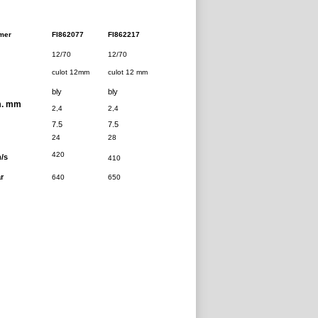
mer
FI862077
FI862217
12/70
12/70
culot 12mm
culot 12 mm
bly
bly
m. mm
2,4
2,4
7.5
7.5
24
28
420
/s
410
r
640
650