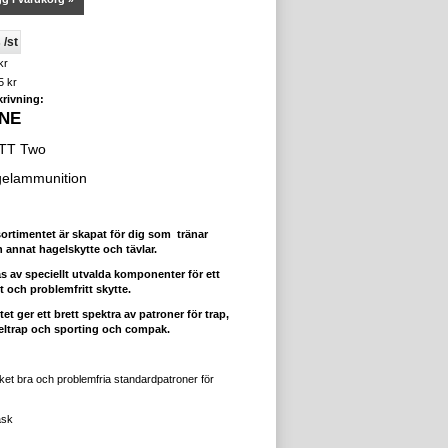
 /st
kr
5 kr
rivning:
INE
TT Two
gelammunition
sortimentet är skapat för dig som
tränar
 annat hagelskytte och tävlar.
as av speciellt utvalda komponenter för ett
 och problemfritt skytte.
et ger ett brett spektra av patroner för trap,
eltrap och sporting och compak.
ket bra och problemfria standardpatroner för
ask