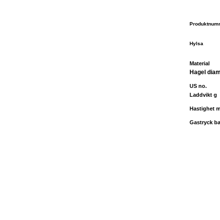
Produktnum
Hylsa
Material
Hagel dia
US no.
Laddvikt g
Hastighet m
Gastryck ba