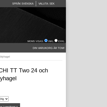
SPRÅK SVENSKA
VALUTA: SEK
MOMS VISAS:
INKL
EXKL
DIN VARUKORG ÄR TOM!
blyhagel
HI TT Two 24 och
lyhagel
g i varukorg »