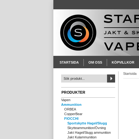
STARTSIDA
OM OSS
KÖPVILLKOR
Startsida
PRODUKTER
Vapen
Ammunition
ORBEA
CopperBear
FIOCCHI
Sportskytte Hagel/Slugg
Skytteammunition/Övning
Jakt Hagel/Slugg ammunition
Jakt Kulammunition