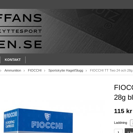
KONTAKT
Ammunition
FIOCCHI
Sportskytte Hagel/Slugg
FIOCCHI TT Two 24 och 28g 
FIOCC
28g b
115 kr
Laddning
Läg