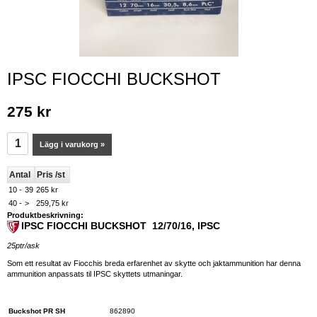
IPSC FIOCCHI BUCKSHOT
275 kr
Lägg i varukorg »
Antal
Pris /st
10 -
39
265 kr
40 -
>
259,75 kr
Produktbeskrivning:
IPSC FIOCCHI BUCKSHOT 12/70/16, IPSC
25ptr/ask
Som ett resultat av Fiocchis breda erfarenhet av skytte och jaktammunition har denna
ammunition anpassats til IPSC skyttets utmaningar.
Buckshot PR SH
862890