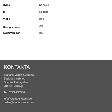
Hylsa
12/70/16
ø
8,6 mm
Vikt g
30,5
395
Hastighet m/s
Gastryck bar
680
KONTAKTA
Staffans Vapen & Jakt AB
Butik och webhop
Duvnäs företagshus,
781 90 Borlänge
Tel: 0243-230504
info@staffansvapen.se
order@staffansvapen.se