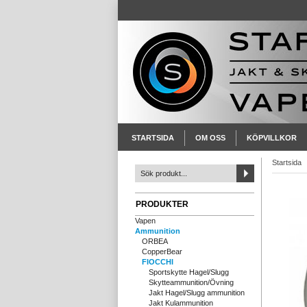
STARTSIDA
OM OSS
KÖPVILLKOR
Startsida
PRODUKTER
Vapen
Ammunition
ORBEA
CopperBear
FIOCCHI
Sportskytte Hagel/Slugg
Skytteammunition/Övning
Jakt Hagel/Slugg ammunition
Jakt Kulammunition