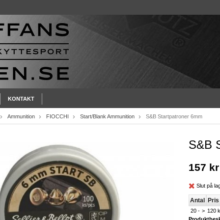
KONTAKT
Ammunition
FIOCCHI
Start/Blank Ammunition
S&B Startpatroner 6mm
S&B S
157 kr
Slut på la
Antal
Pris 
20 -
>
120 k
Produktbesk