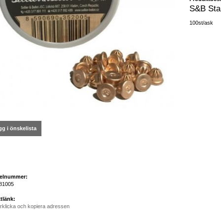
S&B Sta
100st/ask
g i önskelista
kelnummer:
81005
tlänk:
rklicka och kopiera adressen