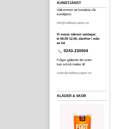
KUNDTJÄNST
Välkommen att kontakta vår
kundtjänst.
info@staffansvapen.se
Vi svarar säkrast vardagar
kl 09.00-12.00, därefter i mån
av tid
0243-230504
Frågor gällande din order
kan också mailas till
order@staffansvapen.se
KLÄDER & SKOR