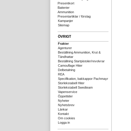
Presentkort
Batterier
Ammunition
Presentartiklar / förslag
Kampanjer
Sitemap
ÖVRIGT
Frakter
Agenturer
Beställning Ammunition, Krut &
Tändhattar
Beställning Startpistoler/revolvrar
Camouflage Hiter
Delbetalning
REA
Specifikation, bakkappor Pachmayr
Storlekstabell Hiter
Storlekstabell Swedteam
Vapenservice
Öppettider
Nyheter
Nyhetsbrev
Länkar
Kontakt
Om cookies
Logga in