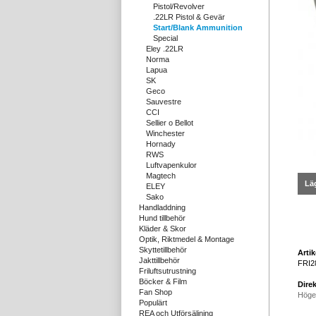
Pistol/Revolver
.22LR Pistol & Gevär
Start/Blank Ammunition
Special
Eley .22LR
Norma
Lapua
SK
Geco
Sauvestre
CCI
Sellier o Bellot
Winchester
Hornady
RWS
Luftvapenkulor
Magtech
Läg
ELEY
Sako
Handladdning
Hund tillbehör
Kläder & Skor
Optik, Riktmedel & Montage
Skyttetillbehör
Arti
Jakttillbehör
FRI2
Friluftsutrustning
Böcker & Film
Direk
Fan Shop
Höge
Populärt
REA och Utförsäljning