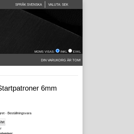
SPRÅK SVENSKA
VALUTA: SEK
MOMS VISAS:
INKL
EXKL
DIN VARUKORG ÄR TOM!
tartpatroner 6mm
gret - Beställningsvara
/st
r
rivning: