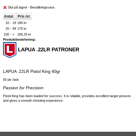
Slut på lagret - Beställningsvara
Antal
Pris /st
10 -
19
180 kr
20 -
99
175 kr
100 -
>
166,25 kr
Produktbeskrivning:
LAPUA .22LR PATRONER
LAPUA .22LR Pistol King 40gr
50 ptr /ask
Passion for Precision
Pistol King has been loaded for success. It is reliable, provides excellent target pictures
and gives a smooth shooting experience.