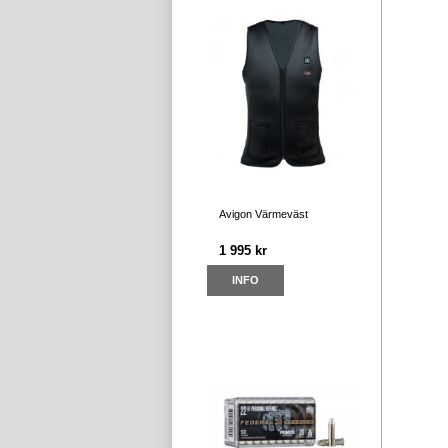
Avigon Värmeväst
1 995 kr
INFO