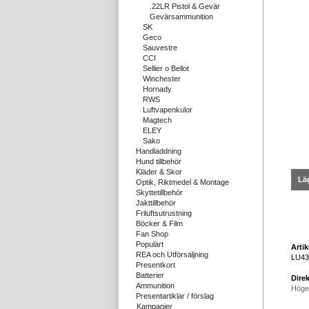
.22LR Pistol & Gevär
Gevärsammunition
SK
Geco
Sauvestre
CCI
Sellier o Bellot
Winchester
Hornady
RWS
Luftvapenkulor
Magtech
ELEY
Sako
Handladdning
Hund tillbehör
Kläder & Skor
Läg
Optik, Riktmedel & Montage
Skyttetillbehör
Jakttillbehör
Friluftsutrustning
Böcker & Film
Fan Shop
Populärt
Arti
REA och Utförsäljning
LU43
Presentkort
Batterier
Direk
Ammunition
Höge
Presentartiklar / förslag
Kampanjer