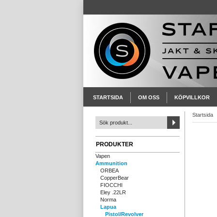
STARTSIDA
OM OSS
KÖPVILLKOR
Startsida
PRODUKTER
Vapen
Ammunition
ORBEA
CopperBear
FIOCCHI
Eley .22LR
Norma
Lapua
Pistol/Revolver