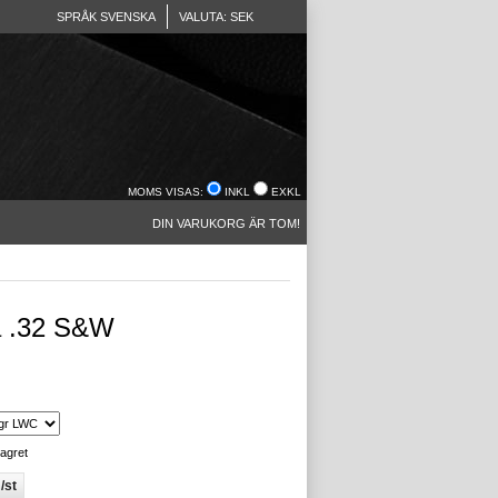
SPRÅK SVENSKA
VALUTA: SEK
MOMS VISAS:
INKL
EXKL
DIN VARUKORG ÄR TOM!
a .32 S&W
lagret
/st