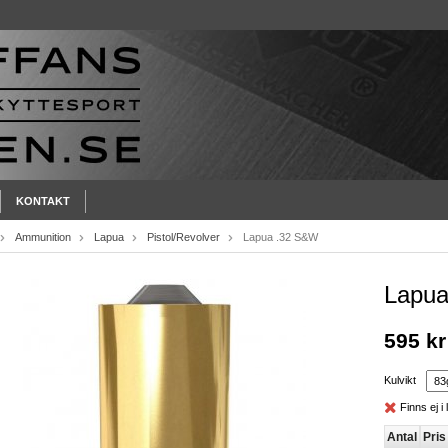
KONTAKT
Ammunition
Lapua
Pistol/Revolver
Lapua .32 S&W
Lapu
595 kr
Kulvikt
Finns ej i 
Antal
Pris 