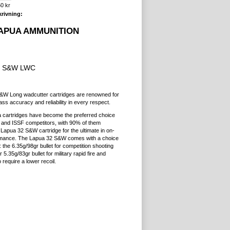
0 kr
rivning:
APUA AMMUNITION
2 S&W LWC
&W Long wadcutter cartridges are renowned for
lass accuracy and reliability in every respect.
ua cartridges have become the preferred choice
nd ISSF competitors, with 90% of them
Lapua 32 S&W cartridge for the ultimate in on-
rmance. The Lapua 32 S&W comes with a choice
s: the 6.35g/98gr bullet for competition shooting
r 5.35g/83gr bullet for military rapid fire and
require a lower recoil.