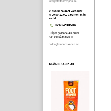
info@staffansvapen.se
Vi svarar säkrast vardagar
kl 09.00-12.00, därefter i mån
av tid
0243-230504
Frågor gällande din order
kan också mailas till
order@staffansvapen.se
KLÄDER & SKOR