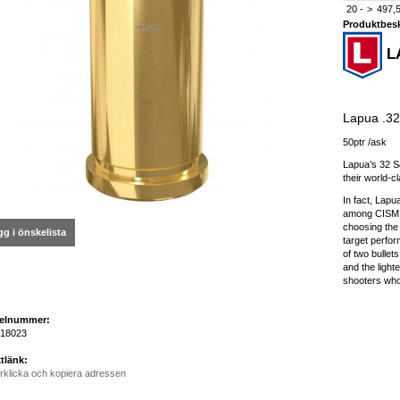
20 -
>
497,5
Produktbesk
L
Lapua .3
50ptr /ask
Lapua’s 32 S
their world-c
In fact, Lap
among CISM a
choosing the 
g i önskelista
target perfo
of two bullet
and the lighte
shooters who 
kelnummer:
18023
tlänk:
rklicka och kopiera adressen