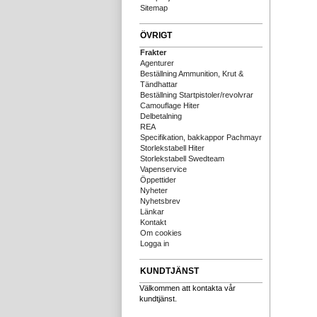
Sitemap
ÖVRIGT
Frakter
Agenturer
Beställning Ammunition, Krut &
Tändhattar
Beställning Startpistoler/revolvrar
Camouflage Hiter
Delbetalning
REA
Specifikation, bakkappor Pachmayr
Storlekstabell Hiter
Storlekstabell Swedteam
Vapenservice
Öppettider
Nyheter
Nyhetsbrev
Länkar
Kontakt
Om cookies
Logga in
KUNDTJÄNST
Välkommen att kontakta vår
kundtjänst.