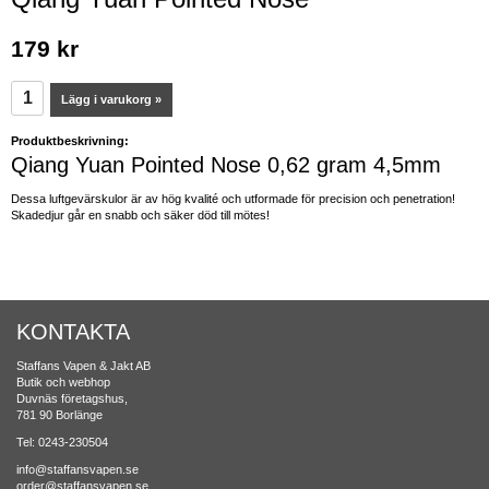
179 kr
Lägg i varukorg »
Produktbeskrivning:
Qiang Yuan Pointed Nose 0,62 gram 4,5mm
Dessa luftgevärskulor är av hög kvalité och utformade för precision och penetration!
Skadedjur går en snabb och säker död till mötes!
KONTAKTA
Staffans Vapen & Jakt AB
Butik och webhop
Duvnäs företagshus,
781 90 Borlänge
Tel: 0243-230504
info@staffansvapen.se
order@staffansvapen.se