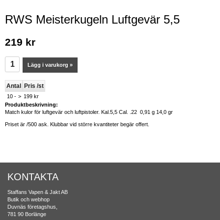
RWS Meisterkugeln Luftgevär 5,5
219 kr
Lägg i varukorg »
Antal
Pris /st
10 -
>
199 kr
Produktbeskrivning:
Match kulor för luftgevär och luftpistoler. Kal.5,5 Cal. .22 0,91 g 14,0 gr
Priset är /500 ask. Klubbar vid större kvantiteter begär offert.
KONTAKTA
Staffans Vapen & Jakt AB
Butik och webhop
Duvnäs företagshus,
781 90 Borlänge