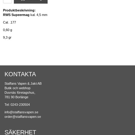
Produktbeskrivning:
RWS Supeermag
kal. 4,5 mm
Cal. .177
0,60 g
9,3 gr
KONTAKTA
Staffans Vapen & Jakt AB
Butik och webhop
Duvnäs företagshus,
781 90 Borlänge
Tel: 0243-230504
info@staffansvapen.se
order@staffansvapen.se
SÄKERHET