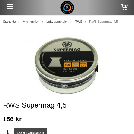
Startsida
Ammunition
Luftvapenkulor
RWS
RWS Supermag 4,5
RWS Supermag 4,5
156 kr
Lägg i varukorg »