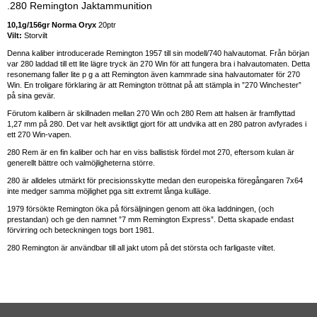
.280 Remington Jaktammunition
10,1g/156gr Norma Oryx
20ptr
Vilt:
Storvilt
Denna kaliber introducerade Remington 1957 till sin modell/740 halvautomat. Från början
var 280 laddad till ett lite lägre tryck än 270 Win för att fungera bra i halvautomaten. Detta
resonemang faller lite p g a att Remington även kammrade sina halvautomater för 270
Win. En troligare förklaring är att Remington tröttnat på att stämpla in ”270 Winchester”
på sina gevär.
Förutom kalibern är skillnaden mellan 270 Win och 280 Rem att halsen är framflyttad
1,27 mm på 280. Det var helt avsiktligt gjort för att undvika att en 280 patron avfyrades i
ett 270 Win-vapen.
280 Rem är en fin kaliber och har en viss ballistisk fördel mot 270, eftersom kulan är
generellt bättre och valmöjligheterna större.
280 är alldeles utmärkt för precisionsskytte medan den europeiska föregångaren 7x64
inte medger samma möjlighet pga sitt extremt långa kulläge.
1979 försökte Remington öka på försäljningen genom att öka laddningen, (och
prestandan) och ge den namnet ”7 mm Remington Express”. Detta skapade endast
förvirring och beteckningen togs bort 1981.
280 Remington är användbar till all jakt utom på det största och farligaste viltet.