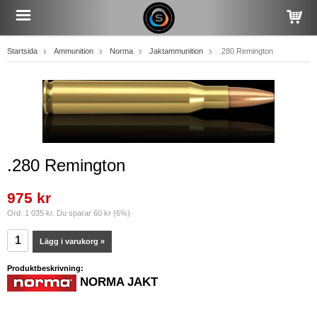
Startsida
Ammunition
Norma
Jaktammunition
.280 Remington
.280 Remington
975 kr
Ord. 1 035 kr. Du sparar 60 kr (6%)
Lägg i varukorg »
Produktbeskrivning:
NORMA JAKT