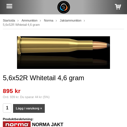
Startsida
Ammunition
Norma
Jaktammunition
5,6x52R Whitetail 4,6 gram
5,6x52R Whitetail 4,6 gram
895 kr
Ord. 939 kr. Du sparar 44 kr (5%)
Lägg i varukorg »
Produktbeskrivning:
NORMA JAKT