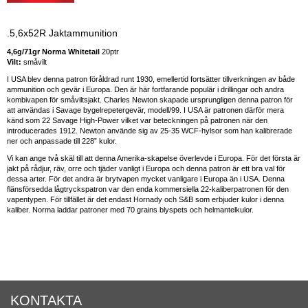
.5,6x52R Jaktammunition
4,6g/71gr Norma Whitetail
20ptr
Vilt:
småvilt
I USA blev denna patron föråldrad runt 1930, emellertid fortsätter tillverkningen av både
ammunition och gevär i Europa. Den är här fortfarande populär i drillingar och andra
kombivapen för småviltsjakt. Charles Newton skapade ursprungligen denna patron för
att användas i Savage bygelrepetergevär, modell/99. I USA är patronen därför mera
känd som 22 Savage High-Power vilket var beteckningen på patronen när den
introducerades 1912. Newton använde sig av 25-35 WCF-hylsor som han kalibrerade
ner och anpassade till 228” kulor.
Vi kan ange två skäl till att denna Amerika-skapelse överlevde i Europa. För det första är
jakt på rådjur, räv, orre och tjäder vanligt i Europa och denna patron är ett bra val för
dessa arter. För det andra är brytvapen mycket vanligare i Europa än i USA. Denna
flänsförsedda lågtryckspatron var den enda kommersiella 22-kaliberpatronen för den
vapentypen. För tillfället är det endast Hornady och S&B som erbjuder kulor i denna
kaliber. Norma laddar patroner med 70 grains blyspets och helmantelkulor.
KONTAKTA