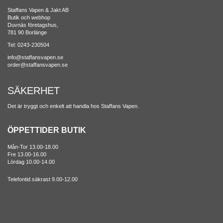
Staffans Vapen & Jakt AB
Butik och webhop
Duvnäs företagshus,
781 90 Borlänge
Tel: 0243-230504
info@staffansvapen.se
order@staffansvapen.se
SÄKERHET
Det är tryggt och enkelt att handla hos Staffans Vapen.
ÖPPETTIDER BUTIK
Mån-Tor 13.00-18.00
Fre 13.00-16.00
Lördag 10.00-14.00
Telefontid säkrast 9.00-12.00