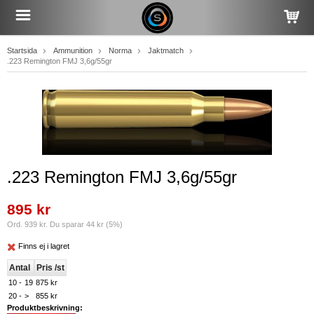
Startsida
Ammunition
Norma
Jaktmatch
.223 Remington FMJ 3,6g/55gr
.223 Remington FMJ 3,6g/55gr
895 kr
Ord. 939 kr. Du sparar 44 kr (5%)
Finns ej i lagret
Antal
Pris /st
10 -
19
875 kr
20 -
>
855 kr
Produktbeskrivning: