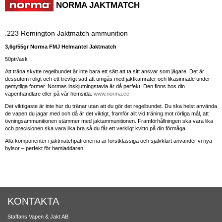
NORMA JAKTMATCH
.223 Remington Jaktmatch ammunition
3,6g/55gr Norma FMJ Helmantel Jaktmatch
50ptr/ask
Att träna skytte regelbundet är inte bara ett sätt att ta sitt ansvar som jägare. Det är
dessutom roligt och ett trevligt sätt att umgås med jaktkamrater och likasinnade under
gemytliga former. Normas inskjutningstavla är då perfekt. Den finns hos din
vapenhandlare eller på vår hemsida.
www.norma.cc
Det viktigaste är inte hur du tränar utan att du gör det regelbundet. Du ska helst använda
de vapen du jagar med och då är det viktigt, framför allt vid träning mot rörliga mål, att
övnings­ammunitionen stämmer med jaktammunitionen. Framförhållningen ska vara lika
och precisionen ska vara lika bra så du får ett verkligt kvitto på din förmåga.
Alla komponenter i jaktmatchpatronerna är förstklassiga och självklart använder vi nya
hylsor – perfekt för hemladdaren!
KONTAKTA
Staffans Vapen & Jakt AB