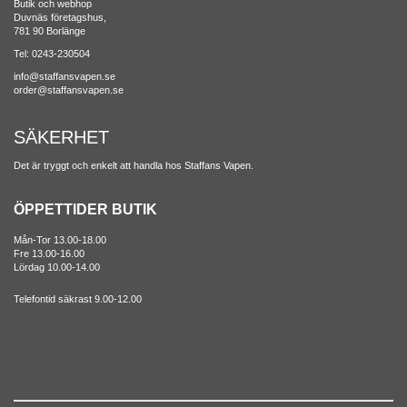
Butik och webhop
Duvnäs företagshus,
781 90 Borlänge
Tel: 0243-230504
info@staffansvapen.se
order@staffansvapen.se
SÄKERHET
Det är tryggt och enkelt att handla hos Staffans Vapen.
ÖPPETTIDER BUTIK
Mån-Tor 13.00-18.00
Fre 13.00-16.00
Lördag 10.00-14.00
Telefontid säkrast 9.00-12.00