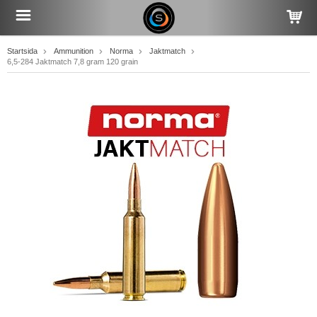
Startsida
Ammunition
Norma
Jaktmatch
6,5-284 Jaktmatch 7,8 gram 120 grain