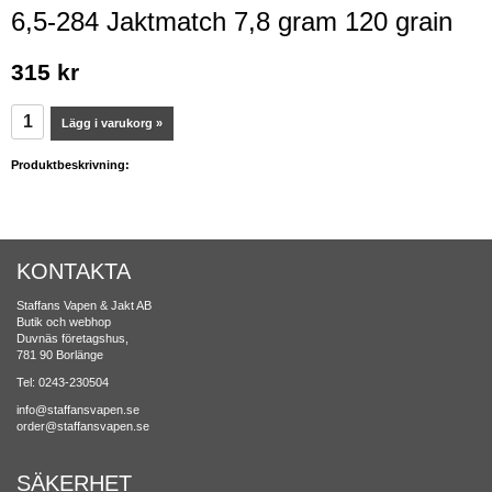
6,5-284 Jaktmatch 7,8 gram 120 grain
315 kr
Lägg i varukorg »
Produktbeskrivning:
KONTAKTA
Staffans Vapen & Jakt AB
Butik och webhop
Duvnäs företagshus,
781 90 Borlänge
Tel: 0243-230504
info@staffansvapen.se
order@staffansvapen.se
SÄKERHET