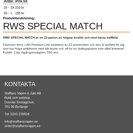
Antal
Pris /st
10 -
19
210 kr
20 -
>
195 kr
Produktbeskrivning:
RWS SPECIAL MATCH
RWS SPECIAL MATCH är en 22-patron av högsta kvalité och med bästa träffbild.
Patronen finns i vårt Premium Line sortiment av 22-ammunition och den är perfekt för dig
som har höga ambitioner med ditt skytte och vill ha en tävlingspatron som alltid levererar!
Kulvikt: 2,6g Utgångshastighet: 330 m/s.
KONTAKTA
Staffans Vapen & Jakt AB
Butik och webhop
Duvnäs företagshus,
781 90 Borlänge
Tel: 0243-230504
info@staffansvapen.se
order@staffansvapen.se