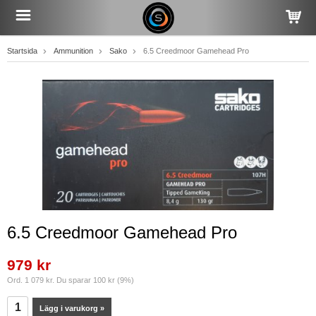
Startsida
Ammunition
Sako
6.5 Creedmoor Gamehead Pro
6.5 Creedmoor Gamehead Pro
979 kr
Ord. 1 079 kr. Du sparar 100 kr (9%)
Lägg i varukorg »