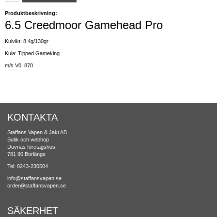
Produktbeskrivning:
6.5 Creedmoor Gamehead Pro
Kulvikt: 8.4g/130gr
Kula: Tipped Gameking
m/s V0: 870
KONTAKTA
Staffans Vapen & Jakt AB
Butik och webhop
Duvnäs företagshus,
781 90 Borlänge
Tel: 0243-230504
info@staffansvapen.se
order@staffansvapen.se
SÄKERHET