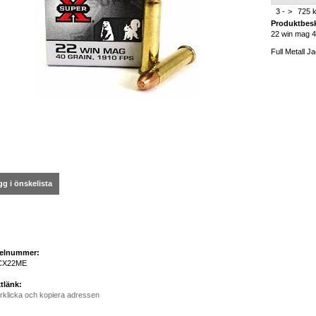
3 -
>
725 k
Produktbesk
22 win mag 4
Full Metall J
g i önskelista
kelnummer:
CX22ME
tlänk:
rklicka och kopiera adressen