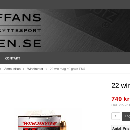
KONTAKT
Ammunition
Winchester
22 win mag 40 grain FMJ
22 wi
749 kr
Ord. 795 kr.
Läg
Antal
Pris 