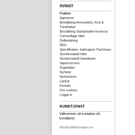
ÖVRIGT
Frakter
Agenturer
Beställning Ammunition, Krut &
Tändhattar
Beställning Startpistoler/revolvrar
Camouflage Hiter
Delbetalning
REA
Specifikation, bakkappor Pachmayr
Storlekstabell Hiter
Storlekstabell Swedteam
Vapenservice
Öppettider
Nyheter
Nyhetsbrev
Länkar
Kontakt
Om cookies
Logga in
KUNDTJÄNST
Välkommen att kontakta vår
kundtjänst.
info@staffansvapen.se