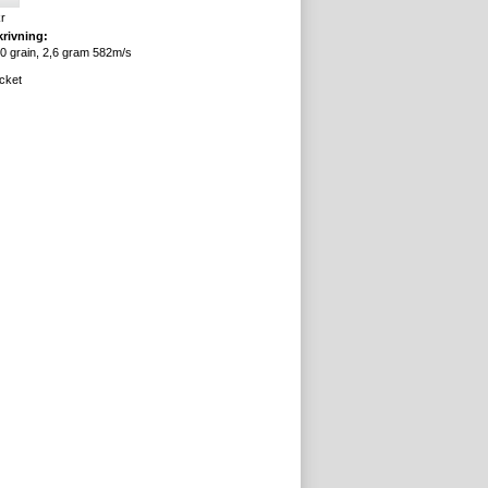
r
rivning:
0 grain, 2,6 gram 582m/s
acket