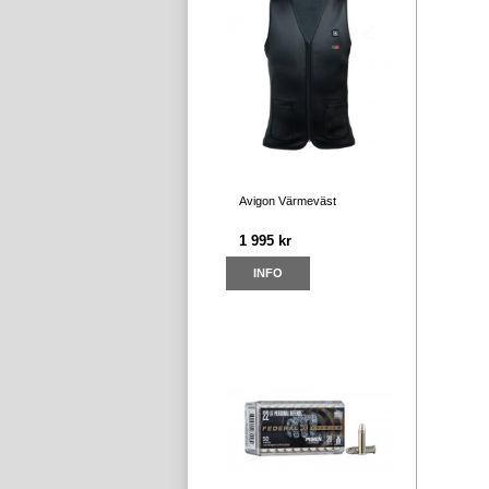
Avigon Värmeväst
1 995 kr
INFO