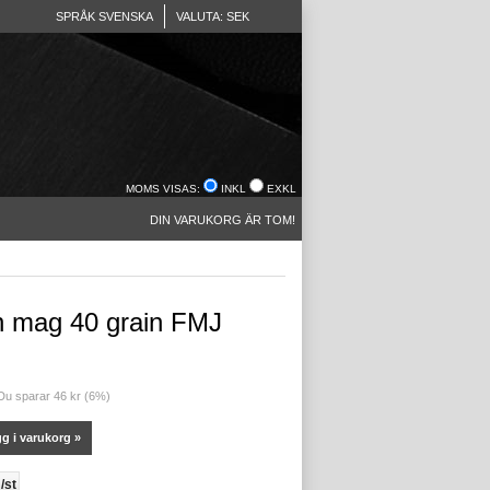
SPRÅK SVENSKA
VALUTA: SEK
MOMS VISAS:
INKL
EXKL
DIN VARUKORG ÄR TOM!
n mag 40 grain FMJ
 Du sparar 46 kr (6%)
g i varukorg »
/st