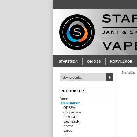
STARTSIDA
OM OSS
KÖPVILLKOR
Startsida
PRODUKTER
Vapen
Ammunition
ORBEA
CopperBear
FIOCCHI
Eley .22LR
Norma
Lapua
SK