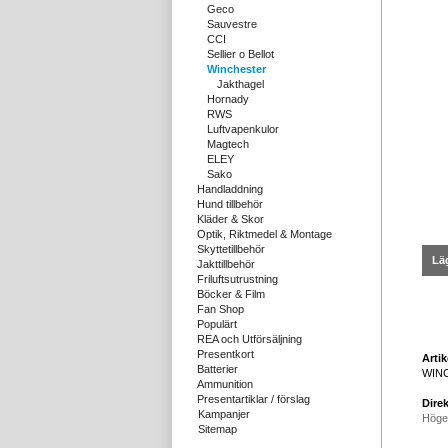
Geco
Sauvestre
CCI
Sellier o Bellot
Winchester
Jakthagel
Hornady
RWS
Luftvapenkulor
Magtech
ELEY
Sako
Handladdning
Hund tillbehör
Kläder & Skor
Optik, Riktmedel & Montage
Skyttetillbehör
Läg
Jakttillbehör
Friluftsutrustning
Böcker & Film
Fan Shop
Populärt
REA och Utförsäljning
Presentkort
Arti
Batterier
WIN
Ammunition
Presentartiklar / förslag
Direk
Kampanjer
Höge
Sitemap