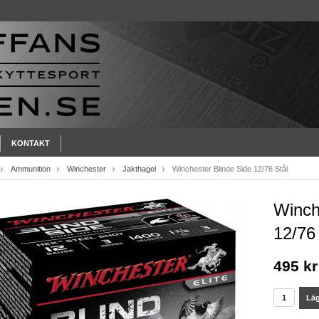
KONTAKT
Ammunition
Winchester
Jakthagel
Winchester Blinde Side 12/76 Stål
Winch
12/76
495 kr
Läg