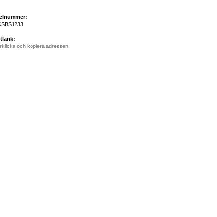
kelnummer:
CSBS1233
tlänk:
rklicka och kopiera adressen