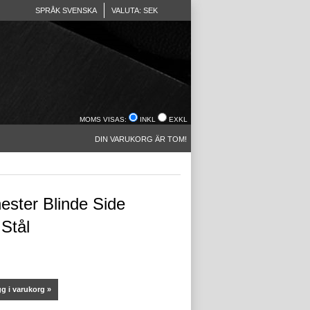
SPRÅK SVENSKA
VALUTA: SEK
MOMS VISAS:
INKL
EXKL
DIN VARUKORG ÄR TOM!
ester Blinde Side
 Stål
g i varukorg »