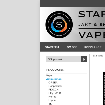
STARTSIDA
OM OSS
KÖPVILLKOR
Startsida
PRODUKTER
Vapen
Ammunition
ORBEA
CopperBear
FIOCCHI
Eley .22LR
Norma
Lapua
SK