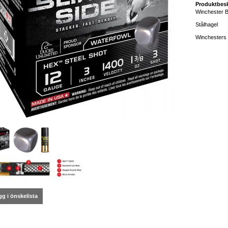
Produktbesk
Winchester B
Stålhagel
Winchesters 
g i önskelista