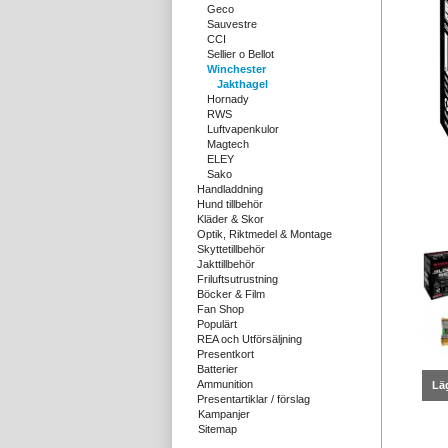
Geco
Sauvestre
CCI
Sellier o Bellot
Winchester
Jakthagel
Hornady
RWS
Luftvapenkulor
Magtech
ELEY
Sako
Handladdning
Hund tillbehör
Kläder & Skor
Optik, Riktmedel & Montage
Skyttetillbehör
Jakttillbehör
Friluftsutrustning
Böcker & Film
Fan Shop
Populärt
REA och Utförsäljning
Presentkort
Batterier
Ammunition
Läg
Presentartiklar / förslag
Kampanjer
Sitemap