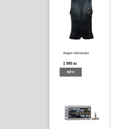
Avigon Värmeväst
1 995 kr
INFO