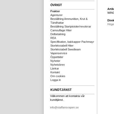
ÖVRIGT
Arti
Frakter
WIN
Agenturer
Beställning Ammunition, Krut &
Direk
Tändhattar
Höge
Beställning Startpistoler/revolvrar
Camouflage Hiter
Delbetalning
REA
Specifikation, bakkappor Pachmayr
Storlekstabell Hiter
Storlekstabell Swedteam
Vapenservice
Öppettider
Nyheter
Nyhetsbrev
Länkar
Kontakt
Om cookies
Logga in
KUNDTJÄNST
Välkommen att kontakta vår
kundtjänst.
info@staffansvapen.se