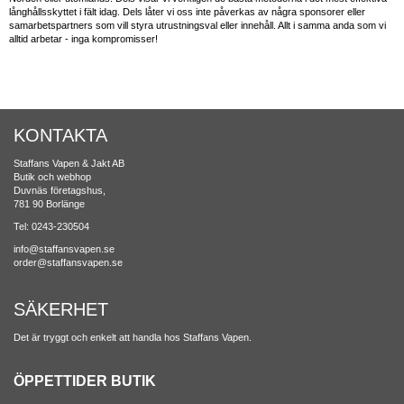
långhållsskyttet i fält idag. Dels låter vi oss inte påverkas av några sponsorer eller
samarbetspartners som vill styra utrustningsval eller innehåll. Allt i samma anda som vi
alltid arbetar - inga kompromisser!
KONTAKTA
Staffans Vapen & Jakt AB
Butik och webhop
Duvnäs företagshus,
781 90 Borlänge
Tel: 0243-230504
info@staffansvapen.se
order@staffansvapen.se
SÄKERHET
Det är tryggt och enkelt att handla hos Staffans Vapen.
ÖPPETTIDER BUTIK