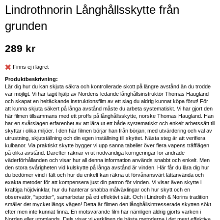
Lindrothnorin Långhållsskytte från
grunden
289 kr
Finns ej i lagret
Produktbeskrivning:
Lär dig hur du kan skjuta säkra och kontrollerade skott på längre avstånd än du trodde
var möjligt. Vi har tagit hjälp av Nordens ledande långhållsinstruktör Thomas Haugland
och skapat en heltäckande instruktionsfilm av ett slag du aldrig kunnat köpa förut! För
att kunna skjuta säkert på långa avstånd måste du arbeta systematiskt. Vi har gjort den
här filmen tillsammans med ett proffs på långhållsskytte, norske Thomas Haugland. Han
har en svårslagen erfarenhet av att lära ut ett både systematiskt och enkelt arbetssätt till
skyttar i olika miljöer. I den här filmen börjar han från början; med utvärdering och val av
utrustning, skjutställning och din egen inställning till skyttet. Nästa steg är att verifiera
kulbanor. Via praktiskt skytte bygger vi upp sanna tabeller över flera vapens träfflägen
på olika avstånd. Därefter räknar vi ut nödvändiga korrigeringar för ändrade
väderförhållanden och visar hur all denna information används snabbt och enkelt. Men
den stora svårigheten vid kulskytte på långa avstånd är vinden. Här får du lära dig hur
du bedömer vind i fält och hur du enkelt kan räkna ut förvånansvärt lättanvända och
exakta metoder för att kompensera just din patron för vinden. Vi visar även skytte i
kraftiga höjdvinklar, hur du hanterar snabba målväxlingar och hur skytt och en
observatör, "spotter", samarbetar på ett effektivt sätt. Och i Lindroth & Norins tradition
smäller det mycket längs vägen! Detta är filmen den långhållsintresserade skytten sökt
efter men inte kunnat finna. En motsvarande film har nämligen aldrig gjorts varken i
Norden eller utomlands. Dels visar vi verkligen de bästa metoderna i det mest effektiva