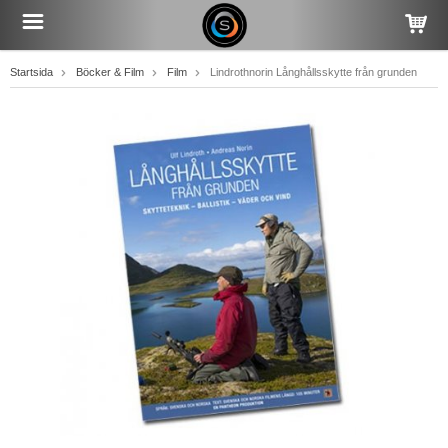
Startsida
Böcker & Film
Film
Lindrothnorin Långhållsskytte från grunden