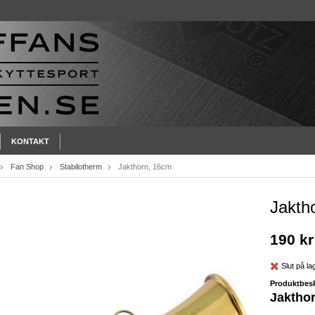
KONTAKT
Fan Shop
Stabilotherm
Jakthorn, 16cm
Jakth
190 kr
Slut på la
Produktbesk
Jaktho