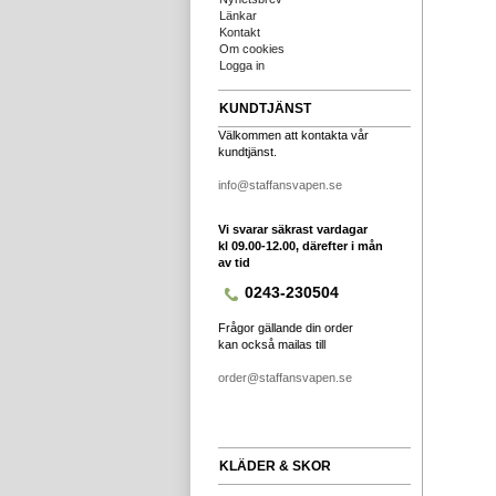
Länkar
Kontakt
Om cookies
Logga in
KUNDTJÄNST
Välkommen att kontakta vår
kundtjänst.
info@staffansvapen.se
Vi svarar säkrast vardagar
kl 09.00-12.00, därefter i mån
av tid
0243-230504
Frågor gällande din order
kan också mailas till
order@staffansvapen.se
KLÄDER & SKOR