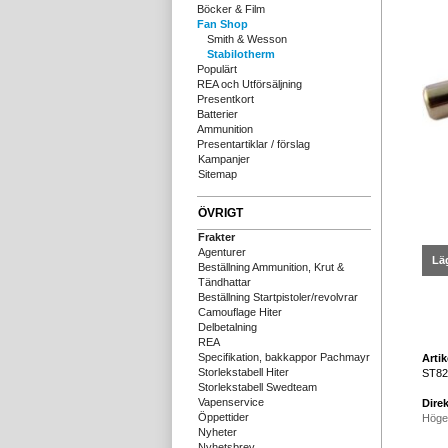
Böcker & Film
Fan Shop
Smith & Wesson
Stabilotherm
Populärt
REA och Utförsäljning
Presentkort
Batterier
Ammunition
Presentartiklar / förslag
Kampanjer
Sitemap
ÖVRIGT
Frakter
Agenturer
Läg
Beställning Ammunition, Krut &
Tändhattar
Beställning Startpistoler/revolvrar
Camouflage Hiter
Delbetalning
REA
Specifikation, bakkappor Pachmayr
Arti
Storlekstabell Hiter
ST82
Storlekstabell Swedteam
Vapenservice
Direk
Öppettider
Höge
Nyheter
Nyhetsbrev