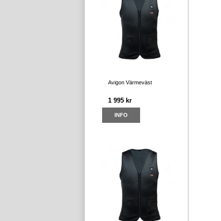
Avigon Värmeväst
1 995 kr
INFO