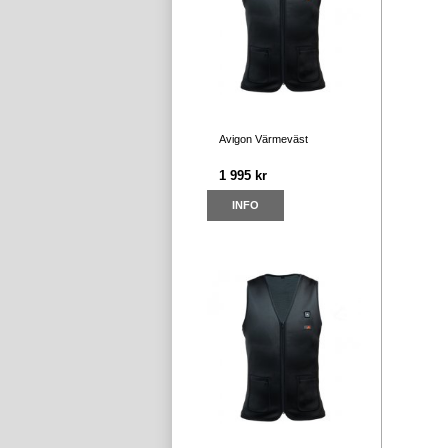
Avigon Värmeväst
1 995 kr
INFO