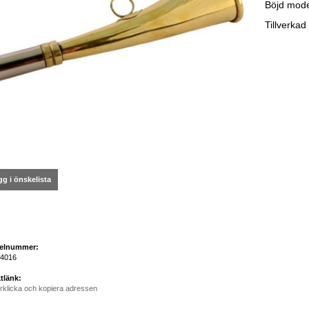
Böjd mode
Tillverkad
g i önskelista
kelnummer:
4016
tlänk:
rklicka och kopiera adressen