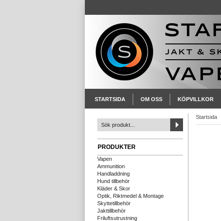
STARTSIDA
OM OSS
KÖPVILLKOR
Startsida
PRODUKTER
Vapen
Ammunition
Handladdning
Hund tillbehör
Kläder & Skor
Optik, Riktmedel & Montage
Skyttetillbehör
Jakttillbehör
Friluftsutrustning