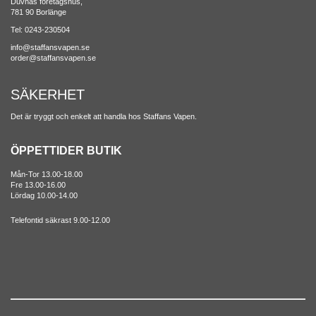
Duvnäs företagshus,
781 90 Borlänge
Tel: 0243-230504
info@staffansvapen.se
order@staffansvapen.se
SÄKERHET
Det är tryggt och enkelt att handla hos Staffans Vapen.
ÖPPETTIDER BUTIK
Mån-Tor 13.00-18.00
Fre 13.00-16.00
Lördag 10.00-14.00
Telefontid säkrast 9.00-12.00