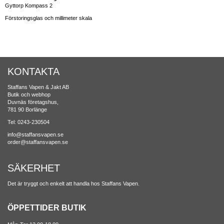
Gyttorp Kompass 2
Förstoringsglas och millimeter skala
KONTAKTA
Staffans Vapen & Jakt AB
Butik och webhop
Duvnäs företagshus,
781 90 Borlänge
Tel: 0243-230504
info@staffansvapen.se
order@staffansvapen.se
SÄKERHET
Det är tryggt och enkelt att handla hos Staffans Vapen.
ÖPPETTIDER BUTIK