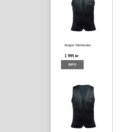
Avigon Värmeväst
1 995 kr
INFO