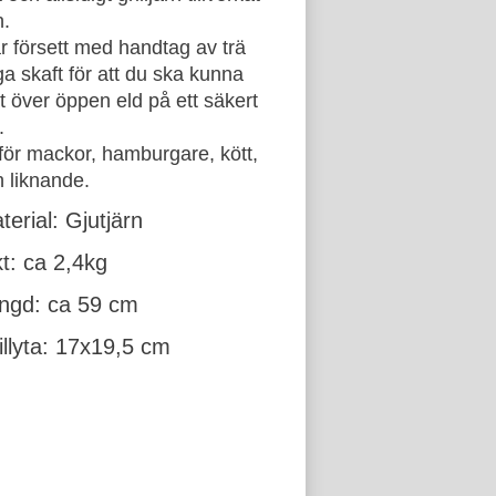
n.
r försett med handtag av trä
a skaft för att du ska kunna
t över öppen eld på ett säkert
.
 för mackor, hamburgare, kött,
h liknande.
terial: Gjutjärn
kt: ca 2,4kg
ngd: ca 59 cm
illyta: 17x19,5 cm