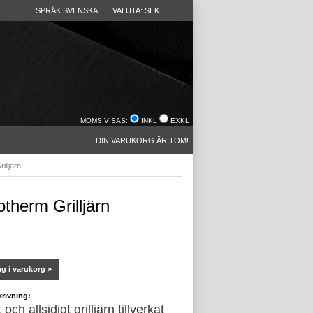
SPRÅK SVENSKA
VALUTA: SEK
MOMS VISAS:
INKL
EXKL
DIN VARUKORG ÄR TOM!
illjärn
otherm Grilljärn
g i varukorg »
rivning:
t och allsidigt grilljärn tillverkat