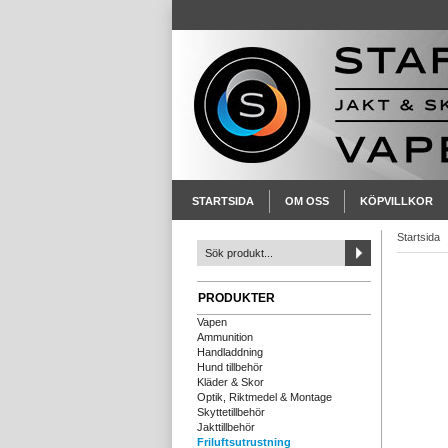
STARTSIDA
OM OSS
KÖPVILLKOR
Startsida
PRODUKTER
Vapen
Ammunition
Handladdning
Hund tillbehör
Kläder & Skor
Optik, Riktmedel & Montage
Skyttetillbehör
Jakttillbehör
Friluftsutrustning