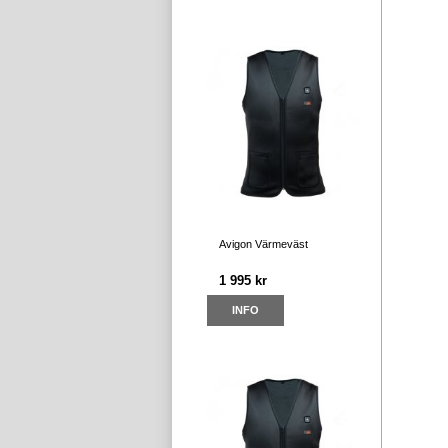
Avigon Värmeväst
1 995 kr
INFO