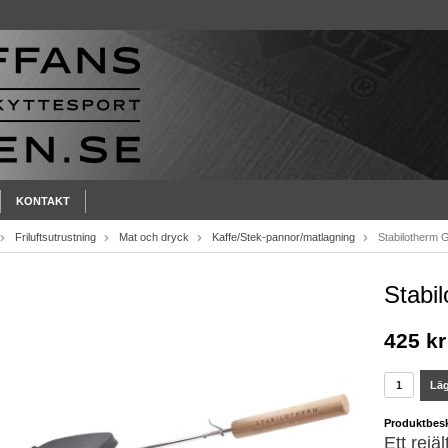
KONTAKT
Friluftsutrustning
Mat och dryck
Kaffe/Stek-pannor/matlagning
Stabilotherm Gr
Stabil
425 kr
Läg
Produktbesk
Ett rejäl