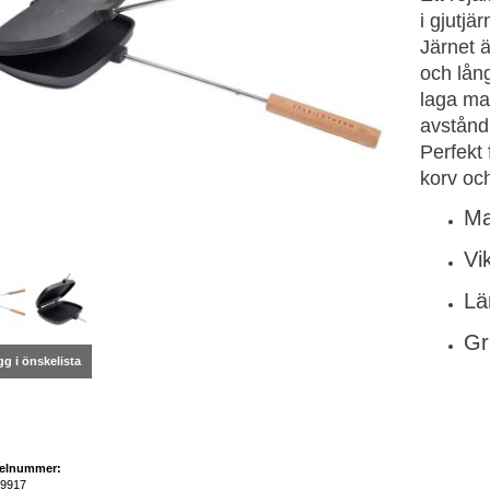
i gjutjär
Järnet ä
och lång
laga ma
avstånd
Perfekt
korv oc
Ma
Vi
Lä
Gr
g i önskelista
kelnummer:
9917