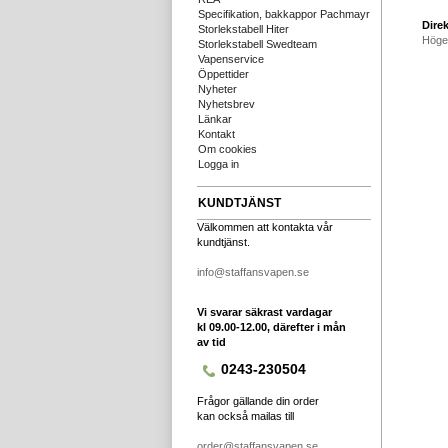
Specifikation, bakkappor Pachmayr
Direk
Storlekstabell Hiter
Höge
Storlekstabell Swedteam
Vapenservice
Öppettider
Nyheter
Nyhetsbrev
Länkar
Kontakt
Om cookies
Logga in
KUNDTJÄNST
Välkommen att kontakta vår
kundtjänst.
info@staffansvapen.se
Vi svarar säkrast vardagar
kl 09.00-12.00, därefter i mån
av tid
0243-230504
Frågor gällande din order
kan också mailas till
order@staffansvapen.se