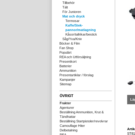
Tillbehör
Tält
För Junioren
Mat och dryck
Termosar
Kaffe/Stek-
pannor/matlagning
Kåsor/tallrikar/bestick
Såg/Yxa/Kniv
Böcker & Film
Fan Shop
Populärt
REA och Utförsäljning
Presentkort
Batterier
Ammunition
Presentartiklar / förslag
Kampanjer
Sitemap
ÖVRIGT
Läg
Frakter
Agenturer
Beställning Ammunition, Krut &
Tändhattar
Beställning Startpistoler/revolvrar
Camouflage Hiter
Arti
Delbetalning
ST81
REA