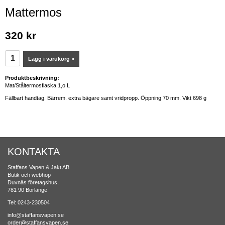
Mattermos
320 kr
Lägg i varukorg »
Produktbeskrivning:
Mat/Ståltermosflaska 1,o L
Fällbart handtag. Bärrem. extra bägare samt vridpropp. Öppning 70 mm. Vikt 698 g
KONTAKTA
Staffans Vapen & Jakt AB
Butik och webhop
Duvnäs företagshus,
781 90 Borlänge
Tel: 0243-230504
info@staffansvapen.se
order@staffansvapen.se