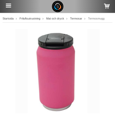
Startsida
Friluftsutrustning
Mat och dryck
Termosar
Termosmugg