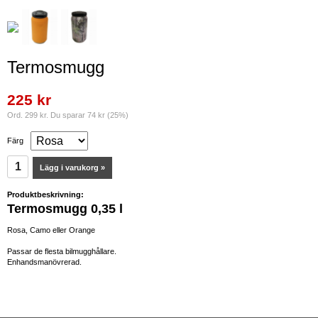
Termosmugg
225 kr
Ord. 299 kr. Du sparar 74 kr (25%)
Färg
Lägg i varukorg »
Produktbeskrivning:
Termosmugg
0,35 l
Rosa, Camo eller Orange
Passar de flesta bilmugghållare.
Enhandsmanövrerad.