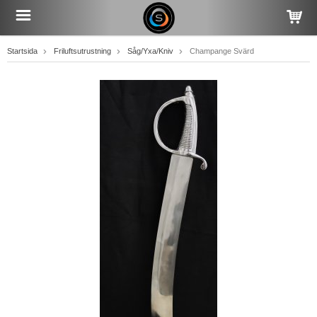
Startsida
Friluftsutrustning
Såg/Yxa/Kniv
Champange Svärd