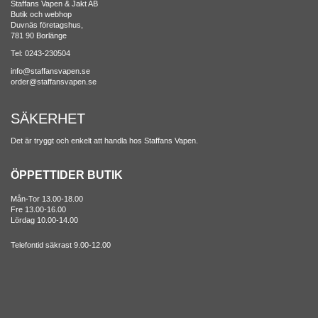
Staffans Vapen & Jakt AB
Butik och webhop
Duvnäs företagshus,
781 90 Borlänge
Tel: 0243-230504
info@staffansvapen.se
order@staffansvapen.se
SÄKERHET
Det är tryggt och enkelt att handla hos Staffans Vapen.
ÖPPETTIDER BUTIK
Mån-Tor 13.00-18.00
Fre 13.00-16.00
Lördag 10.00-14.00
Telefontid säkrast 9.00-12.00