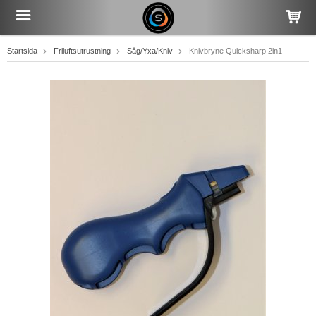
Startsida
Friluftsutrustning
Såg/Yxa/Kniv
Knivbryne Quicksharp 2in1