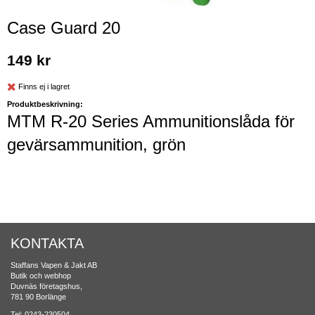
Case Guard 20
149 kr
Finns ej i lagret
Produktbeskrivning:
MTM R-20 Series Ammunitionslåda för
gevärsammunition, grön
KONTAKTA
Staffans Vapen & Jakt AB
Butik och webhop
Duvnäs företagshus,
781 90 Borlänge
Tel: 0243-230504