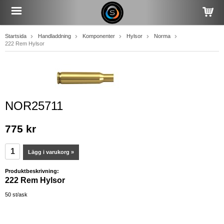
Startsida
Handladdning
Komponenter
Hylsor
Norma
222 Rem Hylsor
NOR25711
775 kr
Lägg i varukorg »
Produktbeskrivning:
222 Rem Hylsor
50 st/ask