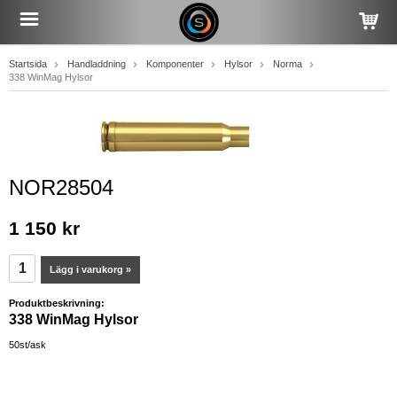
Startsida
Handladdning
Komponenter
Hylsor
Norma
338 WinMag Hylsor
NOR28504
1 150 kr
Lägg i varukorg »
Produktbeskrivning:
338 WinMag Hylsor
50st/ask