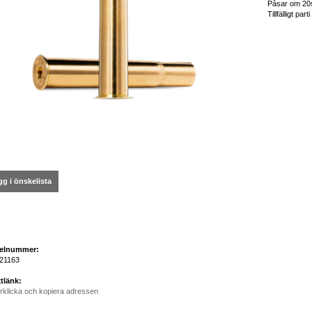
Påsar om 20s
Tillfälligt parti
g i önskelista
kelnummer:
21163
tlänk:
rklicka och kopiera adressen