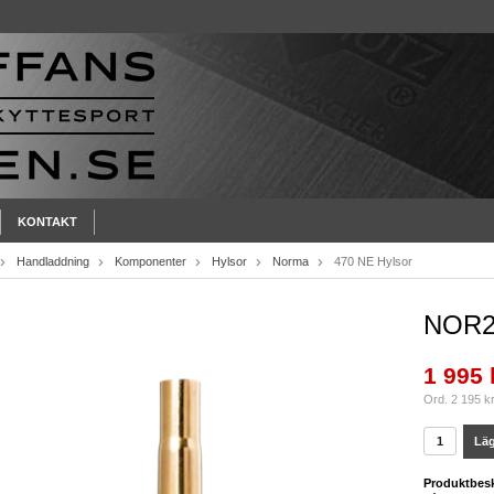
KONTAKT
Handladdning
Komponenter
Hylsor
Norma
470 NE Hylsor
NOR2
1 995 
Ord. 2 195 k
Läg
Produktbesk