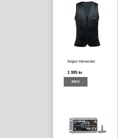
Avigon Värmeväst
1 995 kr
INFO