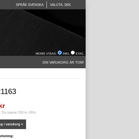
SPRÅK SVENSKA
VALUTA: SEK
MOMS VISAS:
INKL
EXKL
DIN VARUKORG ÄR TOM!
1163
kr
r. Du sparar 200 kr (9%)
g i varukorg »
rivning: