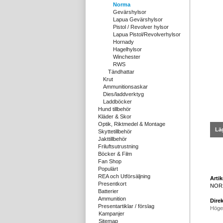
Norma
Gevärshylsor
Lapua Gevärshylsor
Pistol / Revolver hylsor
Lapua Pistol/Revolverhylsor
Hornady
Hagelhylsor
Winchester
RWS
Tändhattar
Krut
Ammunitionsaskar
Dies/laddverktyg
Laddböcker
Hund tillbehör
Kläder & Skor
Optik, Riktmedel & Montage
Läg
Skyttetillbehör
Jakttillbehör
Friluftsutrustning
Böcker & Film
Fan Shop
Populärt
REA och Utförsäljning
Arti
Presentkort
NOR
Batterier
Ammunition
Direk
Presentartiklar / förslag
Höge
Kampanjer
Sitemap