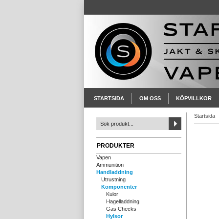
STARTSIDA
OM OSS
KÖPVILLKOR
Startsida
PRODUKTER
Vapen
Ammunition
Handladdning
Utrustning
Komponenter
Kulor
Hagelladdning
Gas Checks
Hylsor