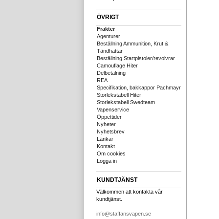
ÖVRIGT
Frakter
Agenturer
Beställning Ammunition, Krut &
Tändhattar
Beställning Startpistoler/revolvrar
Camouflage Hiter
Delbetalning
REA
Specifikation, bakkappor Pachmayr
Storlekstabell Hiter
Storlekstabell Swedteam
Vapenservice
Öppettider
Nyheter
Nyhetsbrev
Länkar
Kontakt
Om cookies
Logga in
KUNDTJÄNST
Välkommen att kontakta vår
kundtjänst.
info@staffansvapen.se