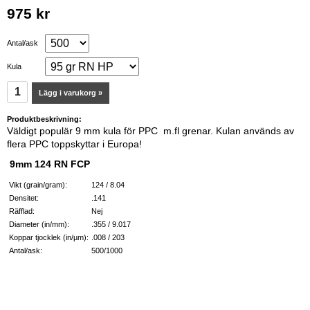
975 kr
Antal/ask
Kula
Lägg i varukorg »
Produktbeskrivning:
Väldigt populär 9 mm kula för PPC m.fl grenar. Kulan används av
flera PPC toppskyttar i Europa!
9mm 124 RN FCP
Vikt (grain/gram):
124 / 8.04
Densitet:
.141
Räfflad:
Nej
Diameter (in/mm):
.355 / 9.017
Koppar tjocklek (in/µm):
.008 / 203
Antal/ask:
500/1000