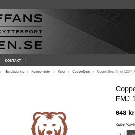
KONTAKT
Handladdning
Komponenter
Kulor
CopperBear
CopperBear 7mm (.284) 
Coppe
FMJ 1
648 kr
Kaliber/Kulvik
Läg