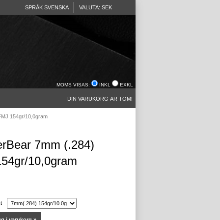
SPRÅK SVENSKA
VALUTA: SEK
MOMS VISAS:
INKL
EXKL
DIN VARUKORG ÄR TOM!
FMJ 154gr/10,0gram
rBear 7mm (.284)
54gr/10,0gram
t
g i varukorg »