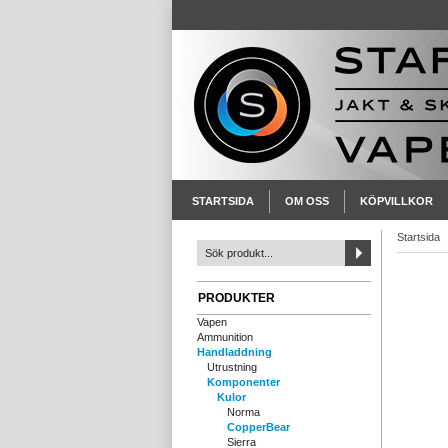
STARTSIDA
OM OSS
KÖPVILLKOR
Startsida
PRODUKTER
Vapen
Ammunition
Handladdning
Utrustning
Komponenter
Kulor
Norma
CopperBear
Sierra