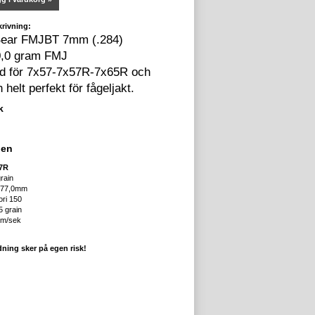
rivning:
ear FMJBT 7mm (.284)
0,0 gram FMJ
d för 7x57-7x57R-7x65R och
helt perfekt för fågeljakt.
k
den
57R
grain
: 77,0mm
ori 150
5 grain
 m/sek
dning sker på egen risk!