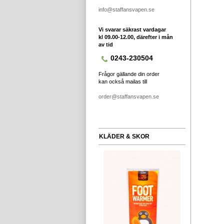
info@staffansvapen.se
Vi svarar säkrast vardagar
kl 09.00-12.00, därefter i mån
av tid
0243-230504
Frågor gällande din order
kan också mailas till
order@staffansvapen.se
KLÄDER & SKOR