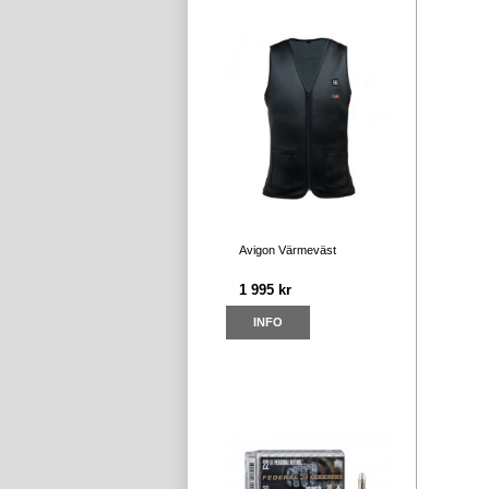
Avigon Värmeväst
1 995 kr
INFO