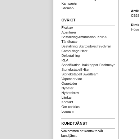
Kampanjer
Sitemap
Arti
CB2
ÖVRIGT
Direk
Frakter
Höge
Agenturer
Beställning Ammunition, Krut &
Tändhattar
Beställning Startpistoler/revolvrar
Camouflage Hiter
Delbetalning
REA
Specifikation, bakkappor Pachmayr
Storlekstabell Hiter
Storlekstabell Swedteam
Vapenservice
Öppettider
Nyheter
Nyhetsbrev
Länkar
Kontakt
Om cookies
Logga in
KUNDTJÄNST
Välkommen att kontakta vår
kundtjänst.