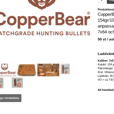
Produktbesk
CopperB
154gr/1
anpassa
7x64 och 
50 st / as
Laddvär
Kaliber: 7x
Kulvikt: 154 
Patronlängd
Krut: Vihtavu
Laddvikt: 36,
VO = ca 730
All handlad
g i önskelista