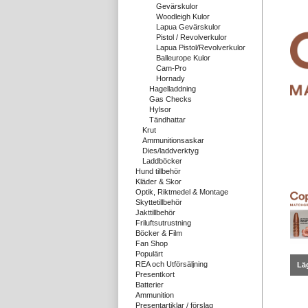
Gevärskulor
Woodleigh Kulor
Lapua Gevärskulor
Pistol / Revolverkulor
Lapua Pistol/Revolverkulor
Balleurope Kulor
Cam-Pro
Hornady
Hagelladdning
Gas Checks
Hylsor
Tändhattar
Krut
Ammunitionsaskar
Dies/laddverktyg
Laddböcker
Hund tillbehör
Kläder & Skor
Optik, Riktmedel & Montage
Skyttetillbehör
Jakttillbehör
Friluftsutrustning
Böcker & Film
Fan Shop
Populärt
REA och Utförsäljning
Läg
Presentkort
Batterier
Ammunition
Presentartiklar / förslag