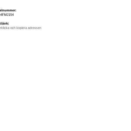
kelnummer:
84FMJ154
tlänk:
rklicka och kopiera adressen