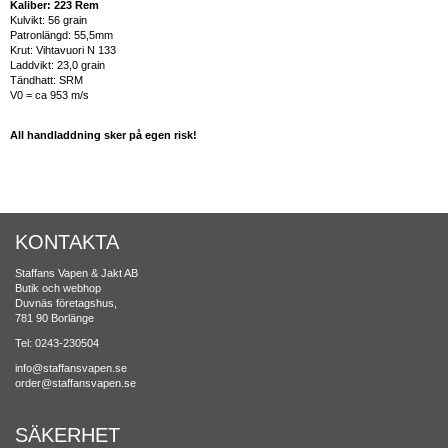
Kaliber: 223 Rem
Kulvikt: 56 grain
Patronlängd: 55,5mm
Krut: Vihtavuori N 133
Laddvikt: 23,0 grain
Tändhatt: SRM
V0 = ca 953 m/s
All handladdning sker på egen risk!
KONTAKTA
Staffans Vapen & Jakt AB
Butik och webhop
Duvnäs företagshus,
781 90 Borlänge
Tel: 0243-230504
info@staffansvapen.se
order@staffansvapen.se
SÄKERHET