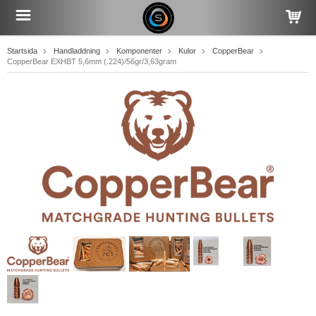
Startsida
Handladdning
Komponenter
Kulor
CopperBear
CopperBear EXHBT 5,6mm (.224)/56gr/3,63gram