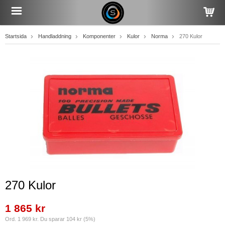
Startsida
Handladdning
Komponenter
Kulor
Norma
270 Kulor
270 Kulor
1 865 kr
Ord. 1 969 kr. Du sparar 104 kr (5%)