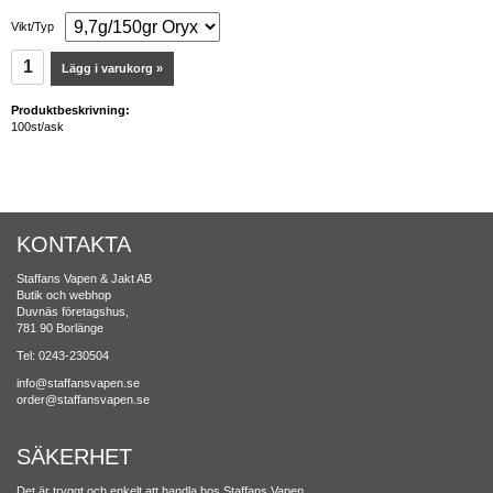
Vikt/Typ
Lägg i varukorg »
Produktbeskrivning:
100st/ask
KONTAKTA
Staffans Vapen & Jakt AB
Butik och webhop
Duvnäs företagshus,
781 90 Borlänge
Tel: 0243-230504
info@staffansvapen.se
order@staffansvapen.se
SÄKERHET
Det är tryggt och enkelt att handla hos Staffans Vapen.