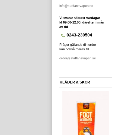
info@staffansvapen.se
Vi svarar säkrast vardagar
kl 09.00-12.00, därefter i mån
av tid
0243-230504
Frågor gällande din order
kan också mailas till
order@staffansvapen.se
KLÄDER & SKOR