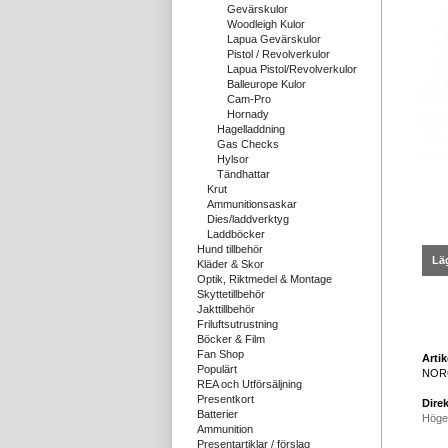
Gevärskulor
Woodleigh Kulor
Lapua Gevärskulor
Pistol / Revolverkulor
Lapua Pistol/Revolverkulor
Balleurope Kulor
Cam-Pro
Hornady
Hagelladdning
Gas Checks
Hylsor
Tändhattar
Krut
Ammunitionsaskar
Dies/laddverktyg
Laddböcker
Hund tillbehör
Läg
Kläder & Skor
Optik, Riktmedel & Montage
Skyttetillbehör
Jakttillbehör
Friluftsutrustning
Böcker & Film
Fan Shop
Arti
Populärt
NOR
REA och Utförsäljning
Presentkort
Direk
Batterier
Höge
Ammunition
Presentartiklar / förslag