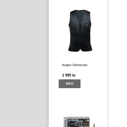
Avigon Värmeväst
1 995 kr
INFO