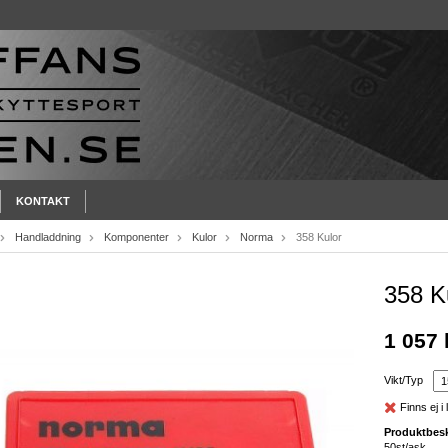
KONTAKT
Handladdning
Komponenter
Kulor
Norma
358 Kulor
358 K
1 057 
Vikt/Typ
Finns ej i 
Produktbesk
50st/ask