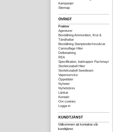
Kampanjer
Sitemap
ÖVRIGT
Frakter
Agenturer
Beställning Ammunition, Krut &
Tändhattar
Beställning Startpistoler/revolvrar
Camouflage Hiter
Delbetalning
REA
Specifikation, bakkappor Pachmayr
Storlekstabell Hiter
Storlekstabell Swedteam
Vapenservice
Öppettider
Nyheter
Nyhetsbrev
Länkar
Kontakt
Om cookies
Logga in
KUNDTJÄNST
Välkommen att kontakta vår
kundtjänst.