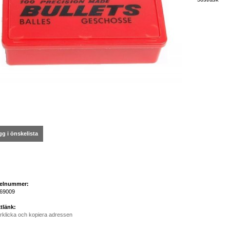
g i önskelista
kelnummer:
69009
tlänk:
rklicka och kopiera adressen