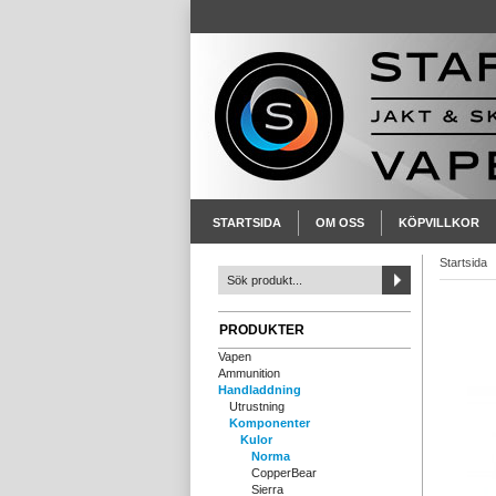
STARTSIDA
OM OSS
KÖPVILLKOR
Startsida
PRODUKTER
Vapen
Ammunition
Handladdning
Utrustning
Komponenter
Kulor
Norma
CopperBear
Sierra