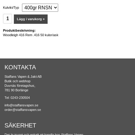
Kulvikt/Typ
Lägg i varukorg »
Produktbeskrivning:
Woodleigh 416 Rem .416 50 kulor/ask
KONTAKTA
Staffans Vapen & Jakt AB
Butik och webhop
Duvnäs företagshus,
781 90 Borlänge
Tel: 0243-230504
info@staffansvapen.se
order@staffansvapen.se
SÄKERHET
Det är tryggt och enkelt att handla hos Staffans Vapen.