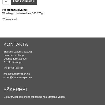
Lägg i varukorg »
Produktbeskrivning:
Woodleigh Hydrostatiska .323 170gr
25 kulor / ask
KONTAKTA
Staffans Vapen & Jakt AB
Butik och webhop
Duvnäs företagshus,
781 90 Borlänge
Tel: 0243-230504
info@staffansvapen.se
order@staffansvapen.se
SÄKERHET
Det är tryggt och enkelt att handla hos Staffans Vapen.