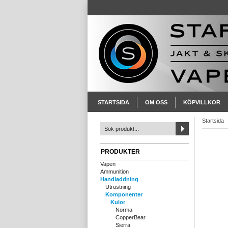
STARTSIDA
OM OSS
KÖPVILLKOR
Startsida
PRODUKTER
Vapen
Ammunition
Handladdning
Utrustning
Komponenter
Kulor
Norma
CopperBear
Sierra