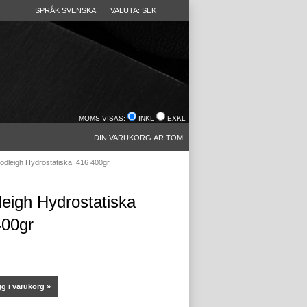
SPRÅK SVENSKA
VALUTA: SEK
MOMS VISAS:
INKL
EXKL
DIN VARUKORG ÄR TOM!
dleigh Hydrostatiska .416 400gr
eigh Hydrostatiska
400gr
g i varukorg »