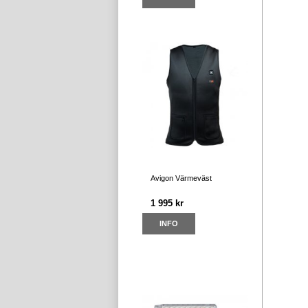
Avigon Värmeväst
1 995 kr
INFO