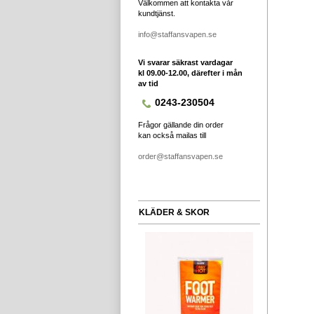
Välkommen att kontakta vår
kundtjänst.
info@staffansvapen.se
Vi svarar säkrast vardagar
kl 09.00-12.00, därefter i mån
av tid
0243-230504
Frågor gällande din order
kan också mailas till
order@staffansvapen.se
KLÄDER & SKOR