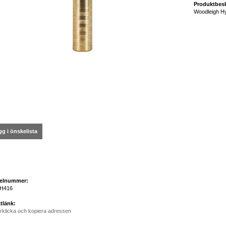
Produktbesk
Woodleigh Hy
g i önskelista
kelnummer:
H416
tlänk:
rklicka och kopiera adressen