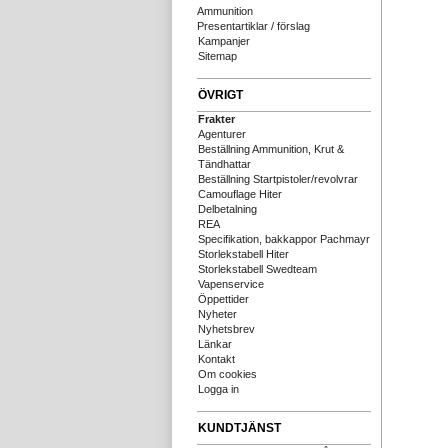
Ammunition
Presentartiklar / förslag
Kampanjer
Sitemap
ÖVRIGT
Frakter
Agenturer
Beställning Ammunition, Krut &
Tändhattar
Beställning Startpistoler/revolvrar
Camouflage Hiter
Delbetalning
REA
Specifikation, bakkappor Pachmayr
Storlekstabell Hiter
Storlekstabell Swedteam
Vapenservice
Öppettider
Nyheter
Nyhetsbrev
Länkar
Kontakt
Om cookies
Logga in
KUNDTJÄNST