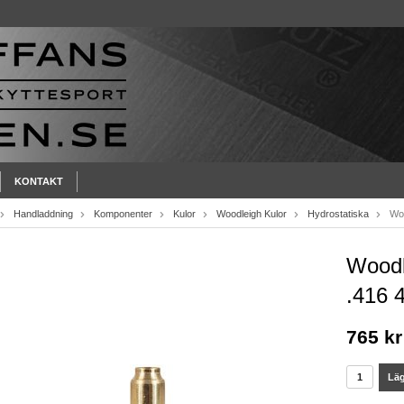
KONTAKT
Handladdning
Komponenter
Kulor
Woodleigh Kulor
Hydrostatiska
Woo
Woodl
.416 
765 kr
Läg