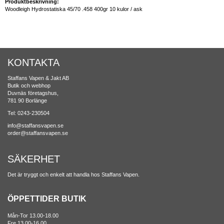
Produktbeskrivning:
Woodleigh Hydrostatiska 45/70 .458 400gr 10 kulor / ask
KONTAKTA
Staffans Vapen & Jakt AB
Butik och webhop
Duvnäs företagshus,
781 90 Borlänge
Tel: 0243-230504
info@staffansvapen.se
order@staffansvapen.se
SÄKERHET
Det är tryggt och enkelt att handla hos Staffans Vapen.
ÖPPETTIDER BUTIK
Mån-Tor 13.00-18.00
Fre 13.00-16.00