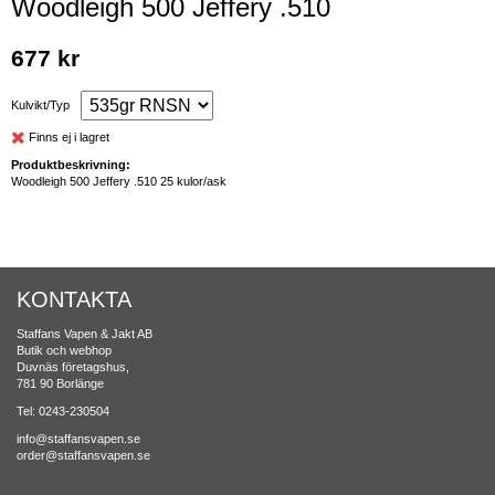
Woodleigh 500 Jeffery .510
677 kr
Kulvikt/Typ
Finns ej i lagret
Produktbeskrivning:
Woodleigh 500 Jeffery .510 25 kulor/ask
KONTAKTA
Staffans Vapen & Jakt AB
Butik och webhop
Duvnäs företagshus,
781 90 Borlänge
Tel: 0243-230504
info@staffansvapen.se
order@staffansvapen.se