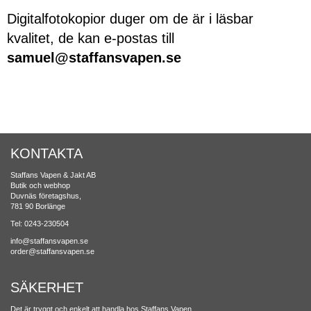
Digitalfotokopior duger om de är i läsbar
kvalitet, de kan e-postas till
samuel@staffansvapen.se
KONTAKTA
Staffans Vapen & Jakt AB
Butik och webhop
Duvnäs företagshus,
781 90 Borlänge
Tel: 0243-230504
info@staffansvapen.se
order@staffansvapen.se
SÄKERHET
Det är tryggt och enkelt att handla hos Staffans Vapen.