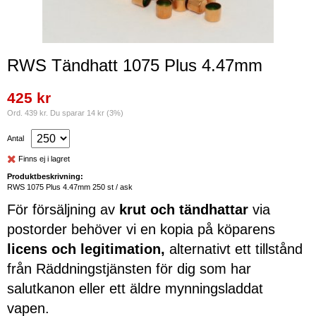
RWS Tändhatt 1075 Plus 4.47mm
425 kr
Ord. 439 kr. Du sparar 14 kr (3%)
Antal
Finns ej i lagret
Produktbeskrivning:
RWS 1075 Plus 4.47mm 250 st / ask
För försäljning av
krut och tändhattar
via
postorder behöver vi en kopia på köparens
licens och legitimation,
alternativt ett tillstånd
från Räddningstjänsten för dig som har
salutkanon eller ett äldre mynningsladdat
vapen.