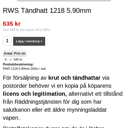
RWS Tändhatt 1218 5.90mm
535 kr
Ord. 569 kr. Du sparar 34 kr (6%)
Lägg i varukorg »
Antal
Pris /st
5 -
>
545 kr
Produktbeskrivning:
RWS 1218 5.90mm 200st / ask
För försäljning av
krut och tändhattar
via
postorder behöver vi en kopia på köparens
licens och legitimation,
alternativt ett tillstånd
från Räddningstjänsten för dig som har
salutkanon eller ett äldre mynningsladdat
vapen.