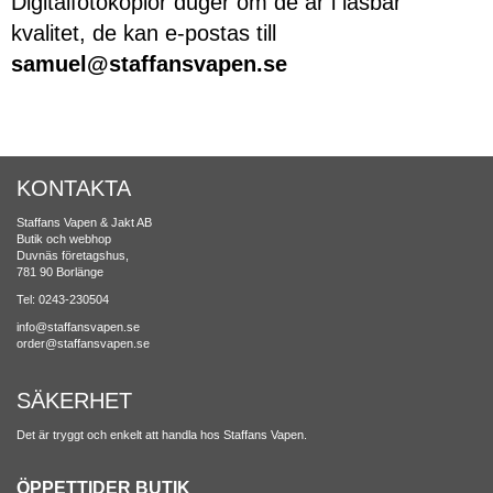
Digitalfotokopior duger om de är i läsbar
kvalitet, de kan e-postas till
samuel@staffansvapen.se
KONTAKTA
Staffans Vapen & Jakt AB
Butik och webhop
Duvnäs företagshus,
781 90 Borlänge
Tel: 0243-230504
info@staffansvapen.se
order@staffansvapen.se
SÄKERHET
Det är tryggt och enkelt att handla hos Staffans Vapen.
ÖPPETTIDER BUTIK