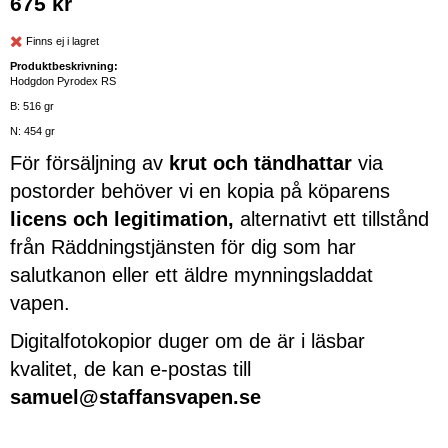
675 kr
Finns ej i lagret
Produktbeskrivning:
Hodgdon Pyrodex RS
B: 516 gr
N: 454 gr
För försäljning av
krut och tändhattar
via
postorder behöver vi en kopia på köparens
licens och legitimation,
alternativt ett tillstånd
från Räddningstjänsten för dig som har
salutkanon eller ett äldre mynningsladdat
vapen.
Digitalfotokopior duger om de är i läsbar
kvalitet, de kan e-postas till
samuel@staffansvapen.se