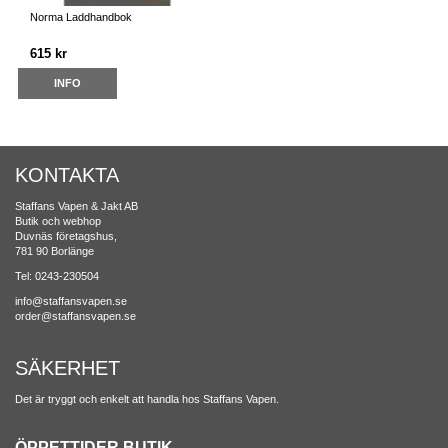
Norma Laddhandbok
615 kr
INFO
KONTAKTA
Staffans Vapen & Jakt AB
Butik och webhop
Duvnäs företagshus,
781 90 Borlänge
Tel: 0243-230504
info@staffansvapen.se
order@staffansvapen.se
SÄKERHET
Det är tryggt och enkelt att handla hos Staffans Vapen.
ÖPPETTIDER BUTIK