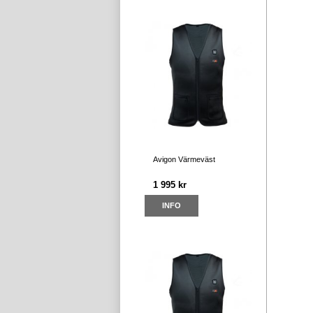
Avigon Värmeväst
1 995 kr
INFO