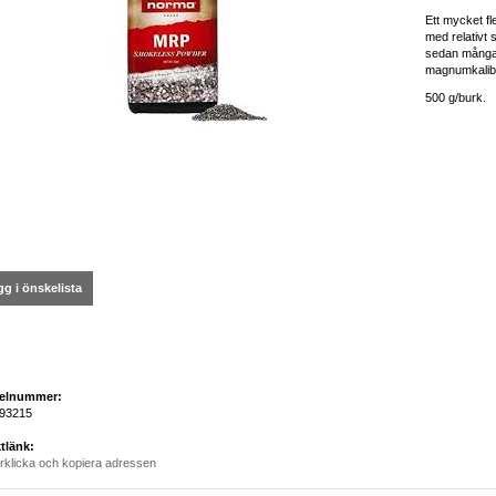
Ett mycket fl
med relativt s
sedan många å
magnumkalibr
500 g/burk.
g i önskelista
kelnummer:
93215
tlänk:
rklicka och kopiera adressen