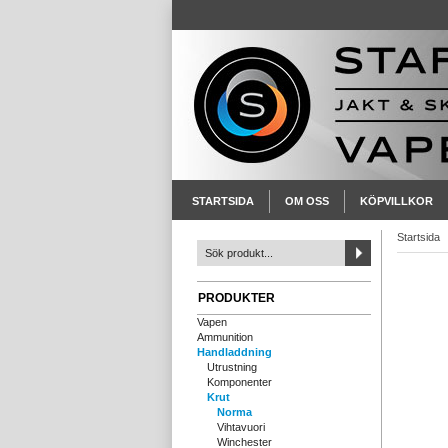
STARTSIDA
OM OSS
KÖPVILLKOR
Startsida
PRODUKTER
Vapen
Ammunition
Handladdning
Utrustning
Komponenter
Krut
Norma
Vihtavuori
Winchester