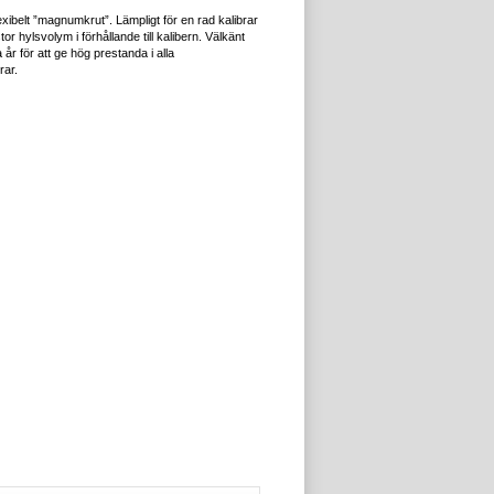
exibelt ”magnumkrut”. Lämpligt för en rad kalibrar
tor hylsvolym i förhållande till kalibern. Välkänt
r för att ge hög prestanda i alla
ar.