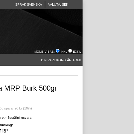
SPRÅK SVENSKA
VALUTA: SEK
MOMS VISAS:
INKL
EXKL
DIN VARUKORG ÄR TOM!
 MRP Burk 500gr
 Du sparar 90 kr (10%)
gret - Beställningsvara
rivning:
MRP