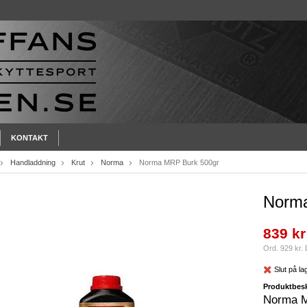
KONTAKT
Handladdning
Krut
Norma
Norma MRP Burk 500gr
Norma
839 kr
Ord. 929 kr.
Slut på la
Produktbesk
Norma 