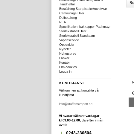
Re
Tändhattar
Beställning Startpistoler/revolvrar
Camouflage Hiter
Delbetalning
REA
Specifikation, bakkappor Pachmayr
Storlekstabell Hiter
Storlekstabell Swedteam
Vapenservice
Öppettider
Nyheter
Nyhetsbrev
Länkar
Kontakt
Om cookies
Logga in
N
KUNDTJÄNST
Välkommen att kontakta vår
kundtjänst.
info@staffansvapen.se
Vi svarar säkrast vardagar
kl 09.00-12.00, därefter i mån
av tid
0243-230504