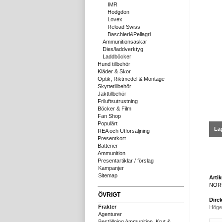
IMR
Hodgdon
Lovex
Reload Swiss
Baschieri&Pellagri
Ammunitionsaskar
Dies/laddverktyg
Laddböcker
Hund tillbehör
Kläder & Skor
Optik, Riktmedel & Montage
Skyttetillbehör
Jakttillbehör
Friluftsutrustning
Böcker & Film
Fan Shop
Populärt
Läg
REA och Utförsäljning
Presentkort
Batterier
Ammunition
Presentartiklar / förslag
Kampanjer
Sitemap
Arti
NOR
ÖVRIGT
Direk
Frakter
Höge
Agenturer
Beställning Ammunition, Krut &