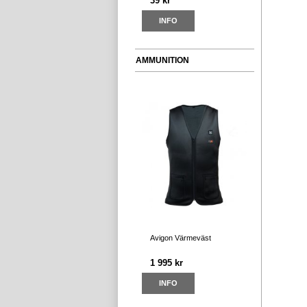
39 kr
INFO
AMMUNITION
Avigon Värmeväst
1 995 kr
INFO