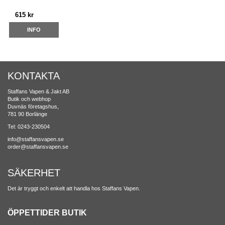
615 kr
INFO
KONTAKTA
Staffans Vapen & Jakt AB
Butik och webhop
Duvnäs företagshus,
781 90 Borlänge
Tel: 0243-230504
info@staffansvapen.se
order@staffansvapen.se
SÄKERHET
Det är tryggt och enkelt att handla hos Staffans Vapen.
ÖPPETTIDER BUTIK