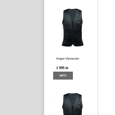
Avigon Värmeväst
1 995 kr
INFO