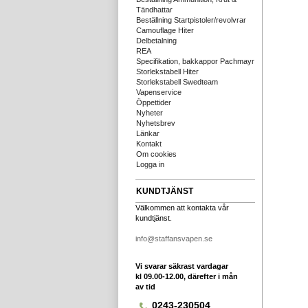
Tändhattar
Beställning Startpistoler/revolvrar
Camouflage Hiter
Delbetalning
REA
Specifikation, bakkappor Pachmayr
Storlekstabell Hiter
Storlekstabell Swedteam
Vapenservice
Öppettider
Nyheter
Nyhetsbrev
Länkar
Kontakt
Om cookies
Logga in
KUNDTJÄNST
Välkommen att kontakta vår
kundtjänst.
info@staffansvapen.se
Vi svarar säkrast vardagar
kl 09.00-12.00, därefter i mån
av tid
0243-230504