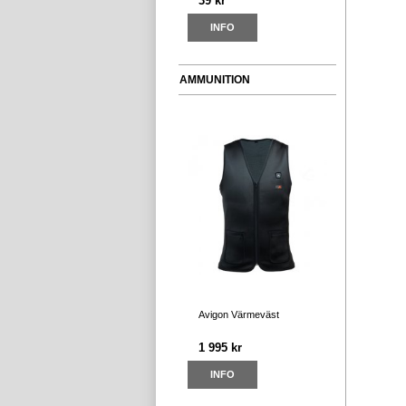
39 kr
INFO
AMMUNITION
Avigon Värmeväst
1 995 kr
INFO