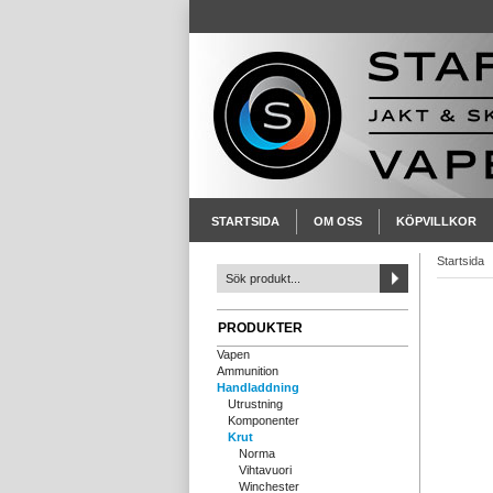
STARTSIDA
OM OSS
KÖPVILLKOR
Startsida
PRODUKTER
Vapen
Ammunition
Handladdning
Utrustning
Komponenter
Krut
Norma
Vihtavuori
Winchester