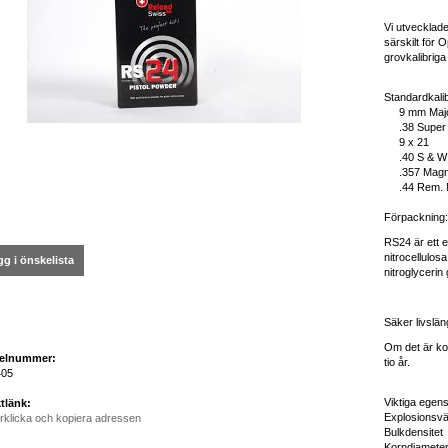
Vi utvecklad
särskilt för 
grovkalibriga
Standardkalib
9 mm Maj
.38 Super 
9 x 21
.40 S & W m
.357 Mag
.44 Rem. 
Förpackning:
RS24 är ett e
nitrocellulo
g i önskelista
nitroglycerin
Säker livslän
Om det är kor
kelnummer:
tio år.
05
Viktiga egen
tlänk:
Explosion
rklicka och kopiera adressen
Bulkdens
Korndia