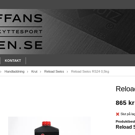
KONTAKT
Handladdning
Krut
Reload Swiss
Reload Swiss RS24 0,5kg
Reloa
865 kr
Slut på la
Produktbesk
Reload 