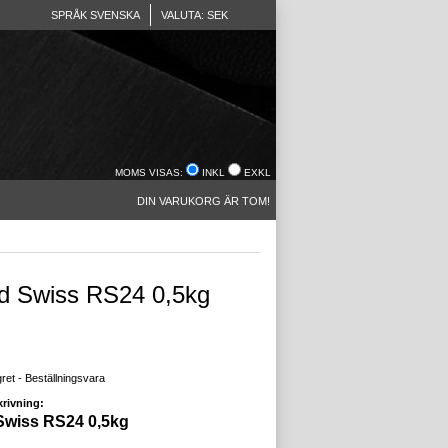
SPRÅK SVENSKA
VALUTA: SEK
MOMS VISAS:
INKL
EXKL
DIN VARUKORG ÄR TOM!
d Swiss RS24 0,5kg
gret - Beställningsvara
rivning:
Swiss RS24 0,5kg