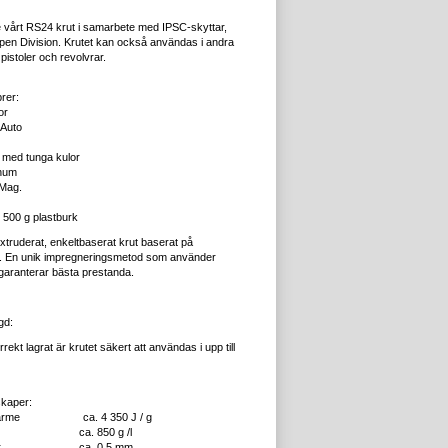
e vårt RS24 krut i samarbete med IPSC-skyttar,
Open Division. Krutet kan också användas i andra
 pistoler och revolvrar.
rer:
or
Auto
ed tunga kulor
num
Mag.
 500 g plastburk
xtruderat, enkeltbaserat krut baserat på
sa. En unik impregneringsmetod som använder
 garanterar bästa prestanda.
gd:
rekt lagrat är krutet säkert att användas i upp till
skaper:
svärme ca. 4 350 J / g
itet ca. 850 g /l
meter ca. 0,5 mm