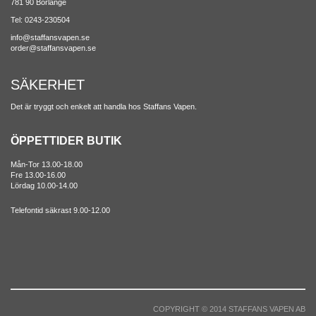
781 90 Borlänge
Tel: 0243-230504
info@staffansvapen.se
order@staffansvapen.se
SÄKERHET
Det är tryggt och enkelt att handla hos Staffans Vapen.
ÖPPETTIDER BUTIK
Mån-Tor 13.00-18.00
Fre 13.00-16.00
Lördag 10.00-14.00
Telefontid säkrast 9.00-12.00
COPYRIGHT © 2014 STAFFANS VAPEN AB