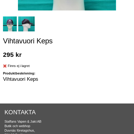
Vihtavuori Keps
295 kr
Finns ej i lagret
Produktbeskrivning:
Vihtavuori Keps
KONTAKTA
Staffans Vapen & Jakt AB
Butik och webhop
Duvnäs företagshus,