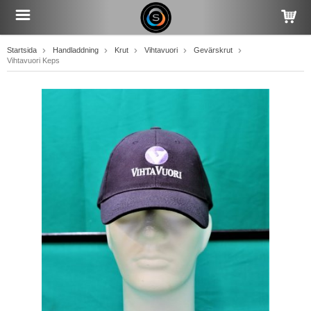
Startsida
Handladdning
Krut
Vihtavuori
Gevärskrut
Vihtavuori Keps