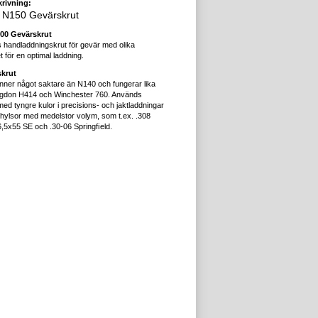
rivning:
i N150 Gevärskrut
00 Gevärskrut
 handladdningskrut för gevär med olika
t för en optimal laddning.
krut
inner något saktare än N140 och fungerar lika
gdon H414 och Winchester 760. Används
med tyngre kulor i precisions- och jaktladdningar
i hylsor med medelstor volym, som t.ex. .308
6,5x55 SE och .30-06 Springﬁeld.