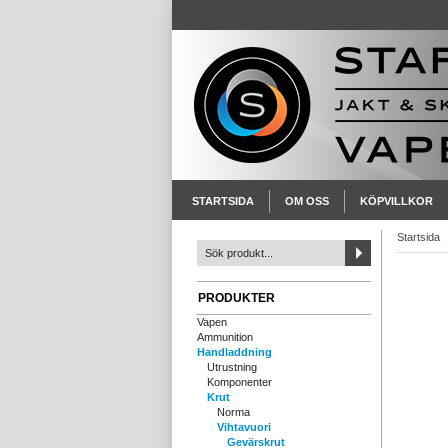
STARTSIDA
OM OSS
KÖPVILLKOR
Startsida
PRODUKTER
Vapen
Ammunition
Handladdning
Utrustning
Komponenter
Krut
Norma
Vihtavuori
Gevärskrut