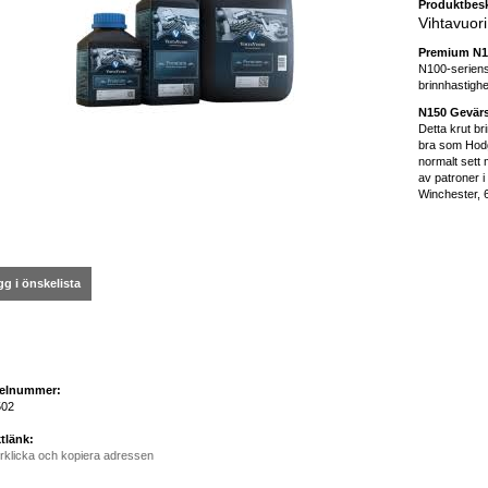
Produktbesk
Vihtavuor
Premium N1
N100-seriens
brinnhastighe
N150 Gevärs
Detta krut br
bra som Hod
normalt sett 
av patroner 
Winchester, 
g i önskelista
kelnummer:
02
tlänk:
rklicka och kopiera adressen