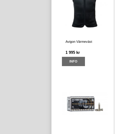
Avigon Värmeväst
1 995 kr
INFO