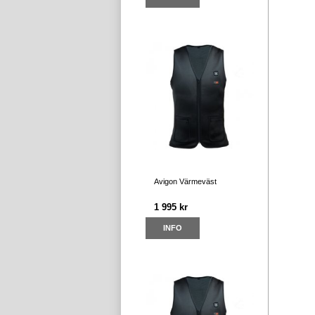
Avigon Värmeväst
1 995 kr
INFO