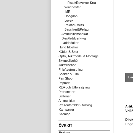
Pistol/Revolver Krut
Winchester
IMR
Hodgdon
Lovex
Reload Swiss
Baschieri&Pellagri
Ammunitionsaskar
Dies/laddverktyg
Laddböcker
Hund tillbehör
Kläder & Skor
Optik, Riktmedel & Montage
Skyttetillbehör
Jakttillbehör
Friluftsutrustning
Böcker & Film
Läg
Fan Shop
Populärt
REA och Utförsäljning
Presentkort
Batterier
Ammunition
Presentartiklar / förslag
Arti
Kampanjer
VN15
Sitemap
Direk
Höge
ÖVRIGT
Frakter