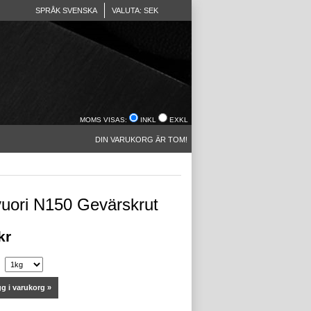
SPRÅK SVENSKA
VALUTA: SEK
MOMS VISAS:
INKL
EXKL
DIN VARUKORG ÄR TOM!
vuori N150 Gevärskrut
kr
g i varukorg »