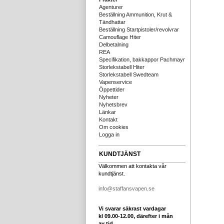
Agenturer
Beställning Ammunition, Krut &
Tändhattar
Beställning Startpistoler/revolvrar
Camouflage Hiter
Delbetalning
REA
Specifikation, bakkappor Pachmayr
Storlekstabell Hiter
Storlekstabell Swedteam
Vapenservice
Öppettider
Nyheter
Nyhetsbrev
Länkar
Kontakt
Om cookies
Logga in
KUNDTJÄNST
Välkommen att kontakta vår
kundtjänst.
info@staffansvapen.se
Vi svarar säkrast vardagar
kl 09.00-12.00, därefter i mån
av tid