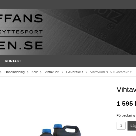
KONTAKT
Handladdning
Krut
Vihtavuori
Gevärskrut
Vihtavuori N150 Gevärskrut
Vihta
1 595 
Förpackning
Läg