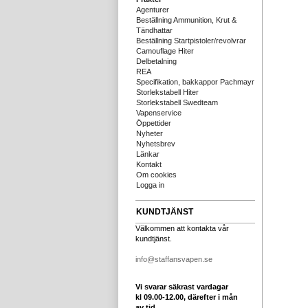
Agenturer
Beställning Ammunition, Krut &
Tändhattar
Beställning Startpistoler/revolvrar
Camouflage Hiter
Delbetalning
REA
Specifikation, bakkappor Pachmayr
Storlekstabell Hiter
Storlekstabell Swedteam
Vapenservice
Öppettider
Nyheter
Nyhetsbrev
Länkar
Kontakt
Om cookies
Logga in
KUNDTJÄNST
Välkommen att kontakta vår
kundtjänst.
info@staffansvapen.se
Vi svarar säkrast vardagar
kl 09.00-12.00, därefter i mån
av tid