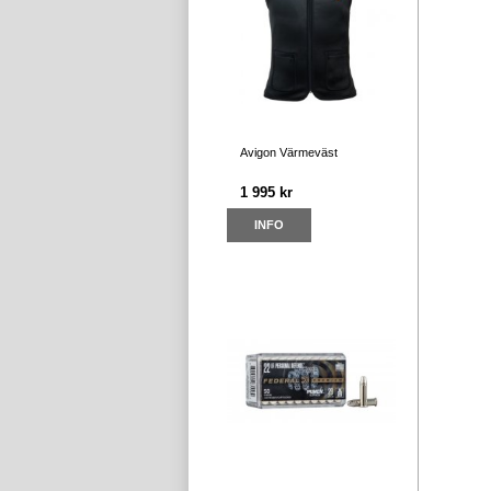
Avigon Värmeväst
1 995 kr
INFO