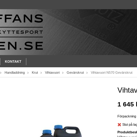
KONTAKT
Handladdning
Krut
Vihtavuori
Gevärskrut
Vihtavuori N570 Gevärskrut
Vihta
1 645 
Förpackning
Slut på la
Produktbesk