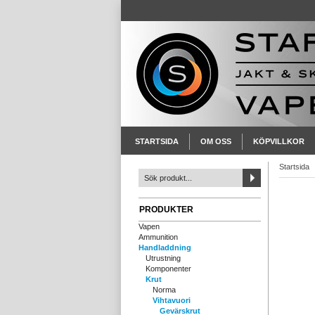
STARTSIDA
OM OSS
KÖPVILLKOR
Startsida
PRODUKTER
Vapen
Ammunition
Handladdning
Utrustning
Komponenter
Krut
Norma
Vihtavuori
Gevärskrut