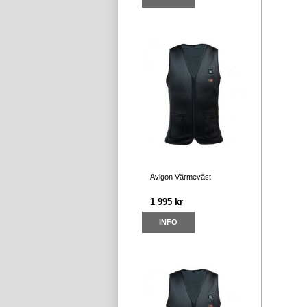
Avigon Värmeväst
1 995 kr
INFO