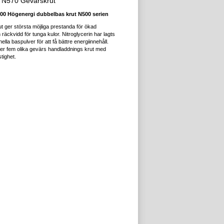
i N570 Gevärskrut
0 Högenergi dubbelbas krut N500 serien
ut ger största möjliga prestanda för ökad
 räckvidd för tunga kulor. Nitroglycerin har lagts
ionella baspulver för att få bättre energiinnehåll.
der fem olika gevärs handladdnings krut med
tighet.