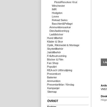
Pistol/Revolver Krut
Winchester
IMR
Hodgdon
Lovex
Reload Swiss
Baschieri&Pellagri
Ammunitionsaskar
Dies/laddverktyg
Laddböcker
Hund tillbehör
Kläder & Skor
Optik, Riktmedel & Montage
Skyttetillbehör
Jakttillbehör
Friluftsutrustning
Böcker & Film
Läg
Fan Shop
Populärt
REA och Utförsäljning
Presentkort
Batterier
Ammunition
Presentartiklar / förslag
Arti
Kampanjer
VN57
Sitemap
Direk
Höge
ÖVRIGT
Frakter