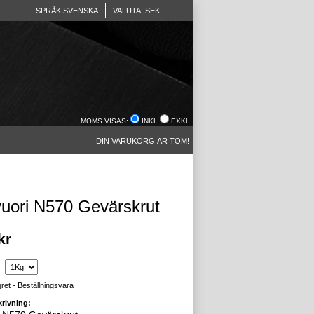
SPRÅK SVENSKA
VALUTA: SEK
MOMS VISAS:
INKL
EXKL
DIN VARUKORG ÄR TOM!
vuori N570 Gevärskrut
kr
gret - Beställningsvara
rivning: