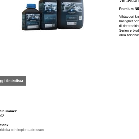
Vihtavuor
Premium N50
Vihtavuori kr
hastighet och
till det tradit
Serien erbju
olika brinnhas
g i önskelista
kelnummer:
02
tlänk:
rklicka och kopiera adressen